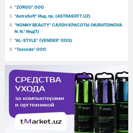
4
"ZORGO" ООО
5
"AstraSoft" Инд. пр. (ASTRASOFT.UZ)
6
"NONNY BEAUTY" САЛОН КРАСОТЫ (NURATDINOVA
N. N." ИндП)
7
"AL-STYLE" (VENDER" ООО)
8
"Tezcode" ООО