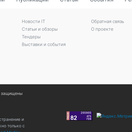
Новости IT
Обратная связь
Статьи и обзоры
О проекте
Тендеры
Выставки и события
ва защищены
странение и
жно только с