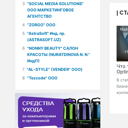
3
"SOCIAL MEDIA SOLUTIONS"
ООО МАРКЕТИНГОВОЕ
СТ
АГЕНТСТВО
4
"ZORGO" ООО
Май
5
"AstraSoft" Инд. пр.
(ASTRASOFT.UZ)
6
"NONNY BEAUTY" САЛОН
КРАСОТЫ (NURATDINOVA N. N."
ИндП)
Что 
7
"AL-STYLE" (VENDER" ООО)
Optim
8
"Tezcode" ООО
В ста
бизне
конте