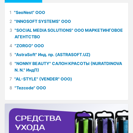
1
"SeoNest" ООО
2
"INNOSOFT SYSTEMS" ООО
3
"SOCIAL MEDIA SOLUTIONS" ООО МАРКЕТИНГОВОЕ
АГЕНТСТВО
4
"ZORGO" ООО
5
"AstraSoft" Инд. пр. (ASTRASOFT.UZ)
6
"NONNY BEAUTY" САЛОН КРАСОТЫ (NURATDINOVA
N. N." ИндП)
7
"AL-STYLE" (VENDER" ООО)
8
"Tezcode" ООО