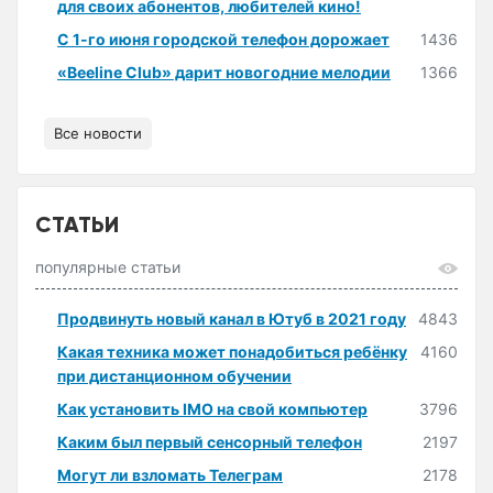
для своих абонентов, любителей кино!
С 1-го июня городской телефон дорожает
1436
«Beeline Club» дарит новогодние мелодии
1366
Все новости
СТАТЬИ
популярные статьи
Продвинуть новый канал в Ютуб в 2021 году
4843
Какая техника может понадобиться ребёнку
4160
при дистанционном обучении
Как установить IMO на свой компьютер
3796
Каким был первый сенсорный телефон
2197
Могут ли взломать Телеграм
2178