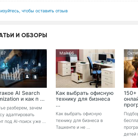
изуйтесь, чтобы оставить отзыв
АТЬИ И ОБЗОРЫ
 07
Май 06
Октя
такое AI Search
Как выбрать офисную
150+
ization и как п ...
технику для бизнеса
онла
...
прогр
тье разберем, зачем
Как выбрать офисную
Подбо
су адаптировать
технику для бизнеса в
беспла
нт под AI-поиск уже ...
Ташкенте и не ...
прогр
детей 