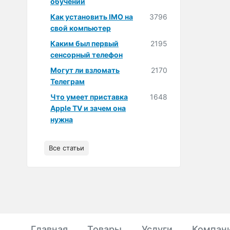
обучении
Как установить IMO на
3796
свой компьютер
Каким был первый
2195
сенсорный телефон
Могут ли взломать
2170
Телеграм
Что умеет приставка
1648
Apple TV и зачем она
нужна
Все статьи
Главная
Товары
Услуги
Компан