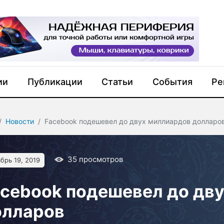
ии
Публикации
Статьи
События
Ре
Новости
Facebook подешевел до двух миллиардов долларо
35
просмотров
брь 19, 2019
cebook подешевел до дв
олларов