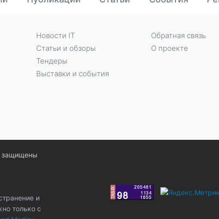
Новости IT
Обратная связь
Статьи и обзоры
О проекте
Тендеры
Выставки и события
ва защищены
странение и
жно только с