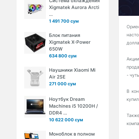
Система охлаждения
Xigmatek Aurora Arcti
...
1 491 700 сум
Ориен
насто
Блок питания
Xigmatek X-Power
долла
650W
634 800 сум
Акции
прода
Наушники Xiaomi Mi
- чут
Air 2SE
271 000 сум
В кон
Ноутбук Dream
купил
Machines i5 10200H /
DDR4 ...
Также
10 622 000 сум
компа
Моноблок в полном