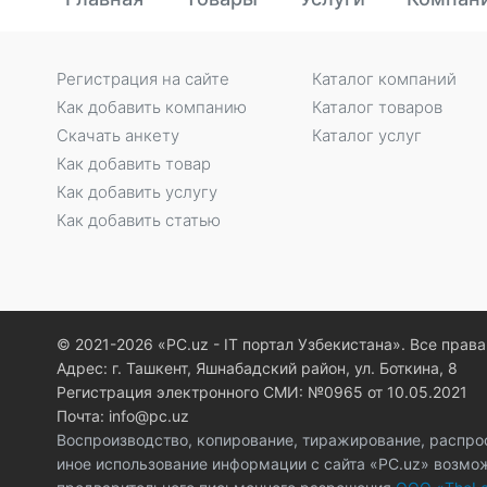
Регистрация на сайте
Каталог компаний
Как добавить компанию
Каталог товаров
Скачать анкету
Каталог услуг
Как добавить товар
Как добавить услугу
Как добавить статью
© 2021-2026 «PC.uz - IT портал Узбекистана». Все пра
Адрес: г. Ташкент, Яшнабадский район, ул. Боткина, 8
Регистрация электронного СМИ: №0965 от 10.05.2021
Почта: info@pc.uz
Воспроизводство, копирование, тиражирование, распро
иное использование информации с сайта «PC.uz» возмо