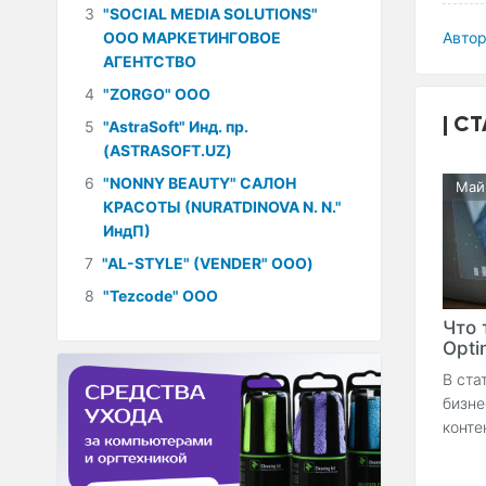
3
"SOCIAL MEDIA SOLUTIONS"
ООО МАРКЕТИНГОВОЕ
Автор
АГЕНТСТВО
4
"ZORGO" ООО
СТ
5
"AstraSoft" Инд. пр.
(ASTRASOFT.UZ)
6
"NONNY BEAUTY" САЛОН
Май
КРАСОТЫ (NURATDINOVA N. N."
ИндП)
7
"AL-STYLE" (VENDER" ООО)
8
"Tezcode" ООО
Что 
Optim
В ста
бизне
конте