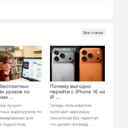
Все статьи
брь 28
Сентябрь 16
 бесплатных
Почему выгодно
йн уроков по
перейти с iPhone 16 на
ам ...
iP ...
рка лучших
Теперь пользователи
тных видеоуроков по
получают максимум
аммированию для
технологий без переплат,
и подростков.
что делает апгрейд ...