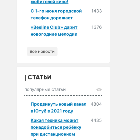
любителей кино!
С 1-го июня городской
1433
телефон дорожает
«Beeline Club» дарит
1376
новогодние мелодии
Все новости
СТАТЬИ
популярные статьи
Продвинуть новый канал
4804
в Ютуб в 2021 году
Какая техника может
4435
понадобиться ребёнку
при дистанционном