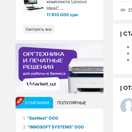
комплекте Lenovo
IdeaC ...
3
11 610 000 сум
Смотреть все
СТ
ОТ
КОМПАНИИ
ПОПУЛЯРНЫЕ
1
"SeoNest" ООО
2
"INNOSOFT SYSTEMS" ООО