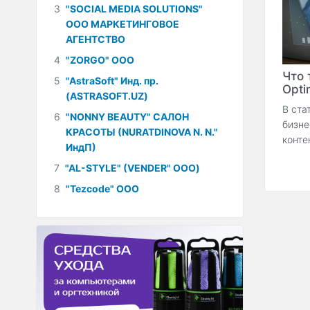
3
"SOCIAL MEDIA SOLUTIONS"
ООО МАРКЕТИНГОВОЕ
АГЕНТСТВО
4
"ZORGO" ООО
Что 
5
"AstraSoft" Инд. пр.
Optim
(ASTRASOFT.UZ)
В ста
6
"NONNY BEAUTY" САЛОН
бизне
КРАСОТЫ (NURATDINOVA N. N."
конте
ИндП)
7
"AL-STYLE" (VENDER" ООО)
8
"Tezcode" ООО