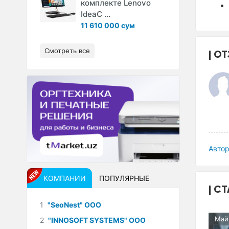
комплекте Lenovo
IdeaC ...
11 610 000 сум
Смотреть все
ОТ
Автор
КОМПАНИИ
ПОПУЛЯРНЫЕ
СТ
1
"SeoNest" ООО
Май
2
"INNOSOFT SYSTEMS" ООО