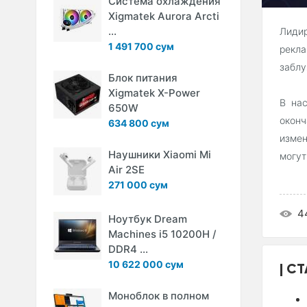
Система охлаждения
Xigmatek Aurora Arcti
...
Лиди
1 491 700 сум
рекл
заблу
Блок питания
Xigmatek X-Power
В на
650W
окон
634 800 сум
измен
Наушники Xiaomi Mi
могут
Air 2SE
271 000 сум
4
Ноутбук Dream
Machines i5 10200H /
DDR4 ...
10 622 000 сум
СТ
Моноблок в полном