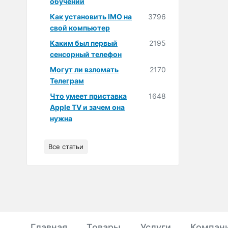
обучении
Как установить IMO на
3796
свой компьютер
Каким был первый
2195
сенсорный телефон
Могут ли взломать
2170
Телеграм
Что умеет приставка
1648
Apple TV и зачем она
нужна
Все статьи
Главная
Товары
Услуги
Компан