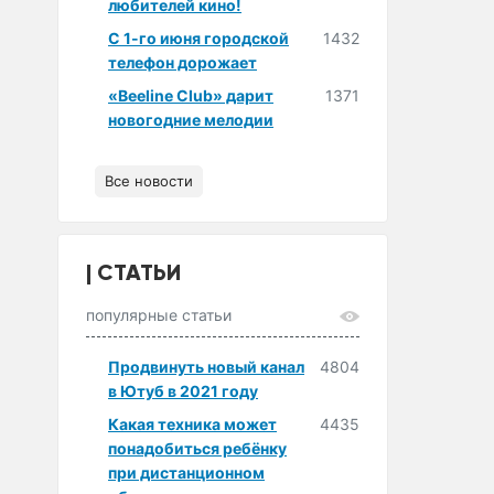
любителей кино!
С 1-го июня городской
1432
телефон дорожает
«Beeline Club» дарит
1371
новогодние мелодии
Все новости
СТАТЬИ
популярные статьи
Продвинуть новый канал
4804
в Ютуб в 2021 году
Какая техника может
4435
понадобиться ребёнку
при дистанционном