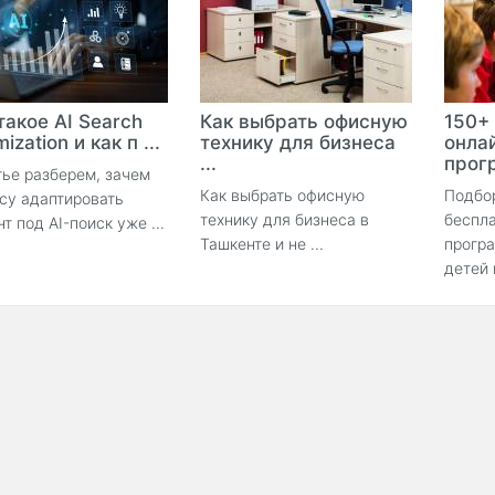
такое AI Search
Как выбрать офисную
150+
ization и как п ...
технику для бизнеса
онла
...
прогр
тье разберем, зачем
Как выбрать офисную
Подбо
су адаптировать
технику для бизнеса в
беспла
нт под AI-поиск уже ...
Ташкенте и не ...
прогр
детей 