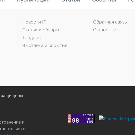
Новости IT
Обратная связь
Статьи и обзоры
О проекте
Тендеры
Выставки и события
ва защищены
странение и
жно только с