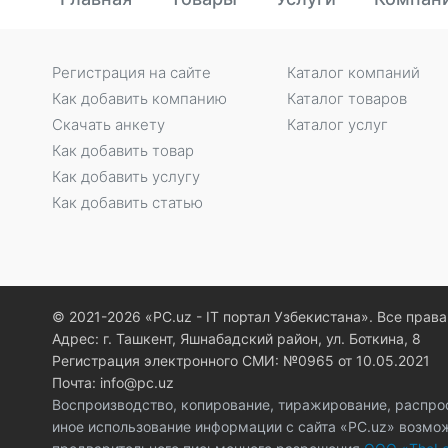
Регистрация на сайте
Каталог компаний
Как добавить компанию
Каталог товаров
Скачать анкету
Каталог услуг
Как добавить товар
Как добавить услугу
Как добавить статью
© 2021-2026 «PC.uz - IT портал Узбекистана». Все пра
Адрес: г. Ташкент, Яшнабадский район, ул. Боткина, 8
Регистрация электронного СМИ: №0965 от 10.05.2021
Почта: info@pc.uz
Воспроизводство, копирование, тиражирование, распро
иное использование информации с сайта «PC.uz» возмо