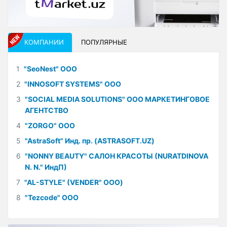
КОМПАНИИ
ПОПУЛЯРНЫЕ
1
"SeoNest" ООО
2
"INNOSOFT SYSTEMS" ООО
3
"SOCIAL MEDIA SOLUTIONS" ООО МАРКЕТИНГОВОЕ
АГЕНТСТВО
4
"ZORGO" ООО
5
"AstraSoft" Инд. пр. (ASTRASOFT.UZ)
6
"NONNY BEAUTY" САЛОН КРАСОТЫ (NURATDINOVA
N. N." ИндП)
7
"AL-STYLE" (VENDER" ООО)
8
"Tezcode" ООО