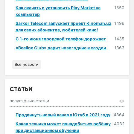
Как скачать и установить Play Market на
1550
компьютер
Sarkor Telecom запускает проект Kinoman.uz
1496
для своих абонентов, любителей кино!
С 1-го июня городской телефон дорожает
1435
«Beeline Club» дарит новогодние мелодии
1363
Все новости
СТАТЬИ
популярные статьи
Продвинуть новый канал в Ютуб в 2021 году
4864
Какая техника может понадобиться ребёнку
4032
при дистанционном обучении