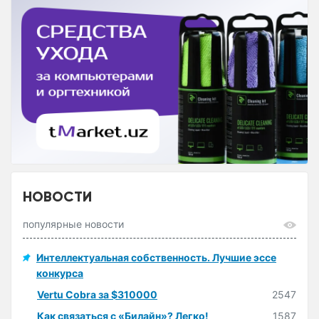
НОВОСТИ
популярные новости
Интеллектуальная собственность. Лучшие эссе
конкурса
Vertu Cobra за $310000
2547
Как связаться с «Билайн»? Легко!
1587