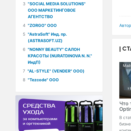
3
"SOCIAL MEDIA SOLUTIONS"
ООО МАРКЕТИНГОВОЕ
АГЕНТСТВО
4
"ZORGO" ООО
Автор
5
"AstraSoft" Инд. пр.
(ASTRASOFT.UZ)
СТ
6
"NONNY BEAUTY" САЛОН
КРАСОТЫ (NURATDINOVA N. N."
ИндП)
Май
7
"AL-STYLE" (VENDER" ООО)
8
"Tezcode" ООО
Что 
Optim
В ста
бизне
конте