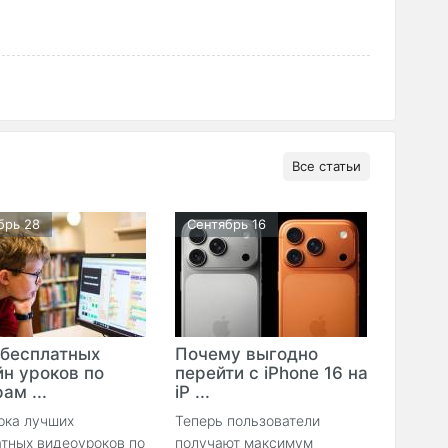
Все статьи
брь 28
Сентябрь 16
 бесплатных
Почему выгодно
йн уроков по
перейти с iPhone 16 на
ам ...
iP ...
рка лучших
Теперь пользователи
тных видеоуроков по
получают максимум