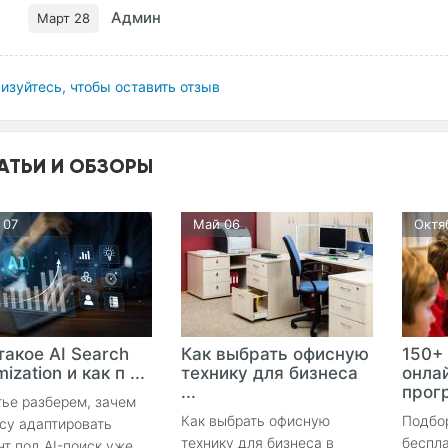
Админ
Март 28
изуйтесь, чтобы оставить отзыв
АТЬИ И ОБЗОРЫ
 07
Май 06
Октя
такое AI Search
Как выбрать офисную
150+
ization и как п ...
технику для бизнеса
онла
...
прогр
тье разберем, зачем
Как выбрать офисную
Подбо
су адаптировать
технику для бизнеса в
беспла
нт под AI-поиск уже ...