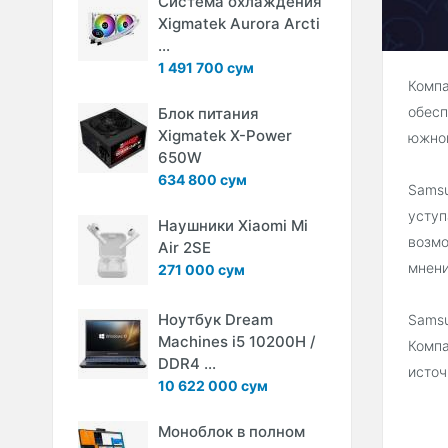
Система охлаждения
Xigmatek Aurora Arcti
...
1 491 700 сум
Компа
обесп
Блок питания
Xigmatek X-Power
южнок
650W
634 800 сум
Samsu
уступ
Наушники Xiaomi Mi
возмо
Air 2SE
мнени
271 000 сум
Ноутбук Dream
Samsu
Machines i5 10200H /
Компа
DDR4 ...
источ
10 622 000 сум
Моноблок в полном