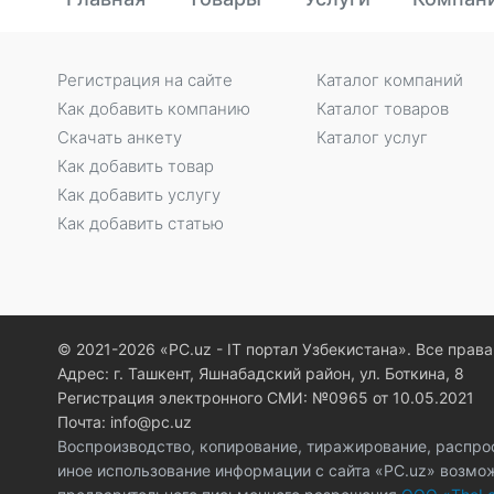
Регистрация на сайте
Каталог компаний
Как добавить компанию
Каталог товаров
Скачать анкету
Каталог услуг
Как добавить товар
Как добавить услугу
Как добавить статью
© 2021-2026 «PC.uz - IT портал Узбекистана». Все пра
Адрес: г. Ташкент, Яшнабадский район, ул. Боткина, 8
Регистрация электронного СМИ: №0965 от 10.05.2021
Почта: info@pc.uz
Воспроизводство, копирование, тиражирование, распро
иное использование информации с сайта «PC.uz» возмо