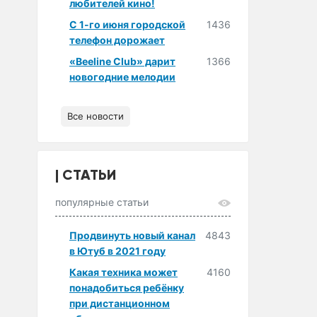
любителей кино!
С 1-го июня городской
1436
телефон дорожает
«Beeline Club» дарит
1366
новогодние мелодии
Все новости
СТАТЬИ
популярные статьи
Продвинуть новый канал
4843
в Ютуб в 2021 году
Какая техника может
4160
понадобиться ребёнку
при дистанционном