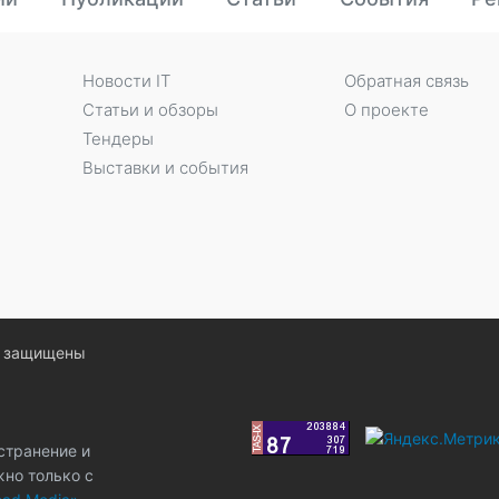
Новости IT
Обратная связь
Статьи и обзоры
О проекте
Тендеры
Выставки и события
ва защищены
странение и
жно только с