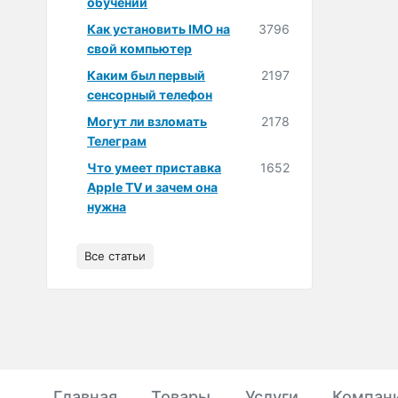
обучении
Как установить IMO на
3796
свой компьютер
Каким был первый
2197
сенсорный телефон
Могут ли взломать
2178
Телеграм
Что умеет приставка
1652
Apple TV и зачем она
нужна
Все статьи
Главная
Товары
Услуги
Компан