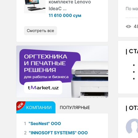
комплекте Lenovo
IdeaC ...
По ма
11 610 000 сум
4
Смотреть все
СТ
ОТ
КОМПАНИИ
ПОПУЛЯРНЫЕ
1
"SeoNest" ООО
2
"INNOSOFT SYSTEMS" ООО