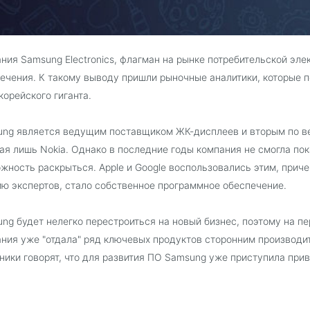
ния Samsung Electronics, флагман на рынке потребительской эле
ечения. К такому выводу пришли рыночные аналитики, которые п
орейского гиганта.
ng является ведущим поставщиком ЖК-дисплеев и вторым по в
ая лишь Nokia. Однако в последние годы компания не смогла по
жность раскрыться. Apple и Google воспользовались этим, прич
ю экспертов, стало собственное программное обеспечение.
ng будет нелегко перестроиться на новый бизнес, поэтому на пе
ния уже "отдала" ряд ключевых продуктов сторонним производи
ники говорят, что для развития ПО Samsung уже приступила прив