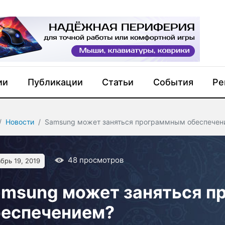
ии
Публикации
Статьи
События
Ре
Новости
Samsung может заняться программным обеспечен
48
просмотров
брь 19, 2019
amsung может заняться 
беспечением?