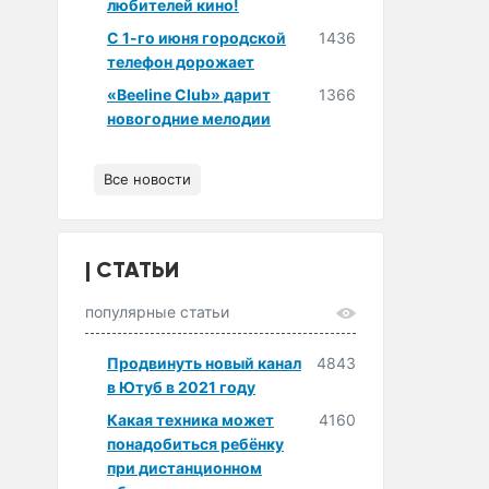
любителей кино!
С 1-го июня городской
1436
телефон дорожает
«Beeline Club» дарит
1366
новогодние мелодии
Все новости
СТАТЬИ
популярные статьи
Продвинуть новый канал
4843
в Ютуб в 2021 году
Какая техника может
4160
понадобиться ребёнку
при дистанционном