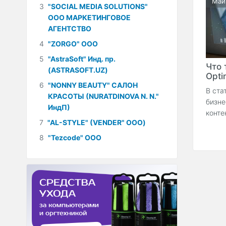
Май
3
"SOCIAL MEDIA SOLUTIONS"
ООО МАРКЕТИНГОВОЕ
АГЕНТСТВО
4
"ZORGO" ООО
5
"AstraSoft" Инд. пр.
Что 
(ASTRASOFT.UZ)
Optim
6
"NONNY BEAUTY" САЛОН
В ста
КРАСОТЫ (NURATDINOVA N. N."
бизне
ИндП)
конте
7
"AL-STYLE" (VENDER" ООО)
8
"Tezcode" ООО