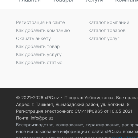
Регистрация на сайте
Каталог компаний
Как добавить компанию
Каталог товаров
Скачать анкету
Каталог услуг
Как добавить товар
Как добавить услугу
Как добавить статью
© 2021-2026 «PC.uz - IT портал Узбекистана». Все пра
Адрес: г. Ташкент, Яшнабадский район, ул. Боткина, 8
Регистрация электронного СМИ: №0965 от 10.05.2021
Почта: info@pc.uz
Воспроизводство, копирование, тиражирование, распро
иное использование информации с сайта «PC.uz» возмо