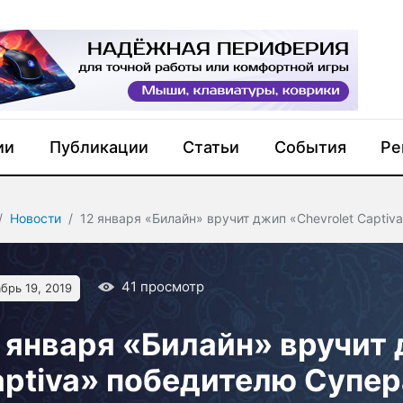
ии
Публикации
Статьи
События
Ре
Новости
12 января «Билайн» вручит джип «Chevrolet Capti
41
просмотр
брь 19, 2019
 января «Билайн» вручит 
ptiva» победителю Супе