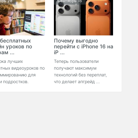
брь 28
Сентябрь 16
 бесплатных
Почему выгодно
йн уроков по
перейти с iPhone 16 на
ам ...
iP ...
рка лучших
Теперь пользователи
тных видеоуроков по
получают максимум
аммированию для
технологий без переплат,
и подростков.
что делает апгрейд ...