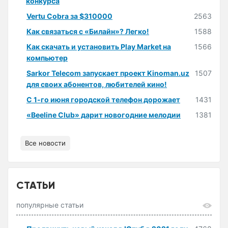
конкурса
Vertu Cobra за $310000
2563
Как связаться с «Билайн»? Легко!
1588
Как скачать и установить Play Market на
1566
компьютер
Sarkor Telecom запускает проект Kinoman.uz
1507
для своих абонентов, любителей кино!
С 1-го июня городской телефон дорожает
1431
«Beeline Club» дарит новогодние мелодии
1381
Все новости
СТАТЬИ
популярные статьи