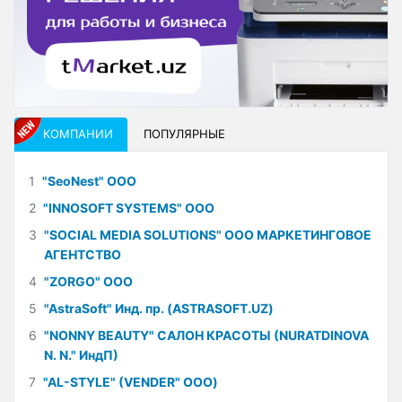
КОМПАНИИ
ПОПУЛЯРНЫЕ
1
"SeoNest" ООО
2
"INNOSOFT SYSTEMS" ООО
3
"SOCIAL MEDIA SOLUTIONS" ООО МАРКЕТИНГОВОЕ
АГЕНТСТВО
4
"ZORGO" ООО
5
"AstraSoft" Инд. пр. (ASTRASOFT.UZ)
6
"NONNY BEAUTY" САЛОН КРАСОТЫ (NURATDINOVA
N. N." ИндП)
7
"AL-STYLE" (VENDER" ООО)