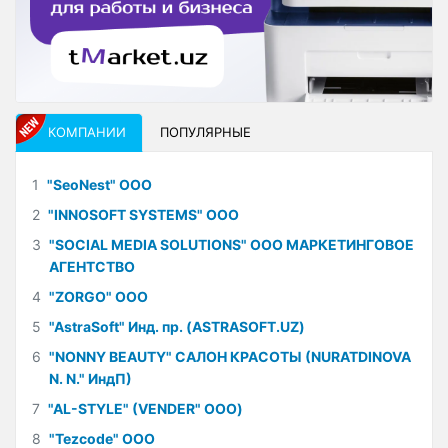
КОМПАНИИ
ПОПУЛЯРНЫЕ
1
"SeoNest" ООО
2
"INNOSOFT SYSTEMS" ООО
3
"SOCIAL MEDIA SOLUTIONS" ООО МАРКЕТИНГОВОЕ
АГЕНТСТВО
4
"ZORGO" ООО
5
"AstraSoft" Инд. пр. (ASTRASOFT.UZ)
6
"NONNY BEAUTY" САЛОН КРАСОТЫ (NURATDINOVA
N. N." ИндП)
7
"AL-STYLE" (VENDER" ООО)
8
"Tezcode" ООО