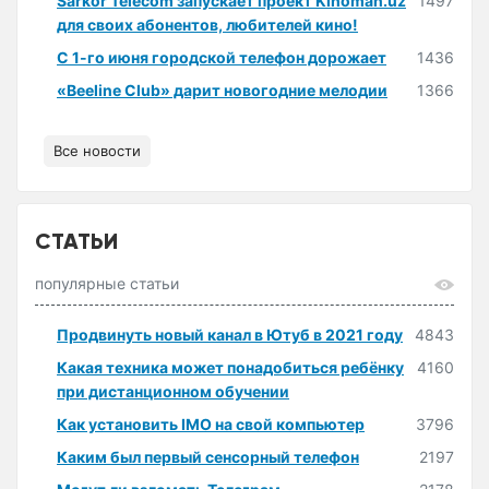
Sarkor Telecom запускает проект Kinoman.uz
1497
для своих абонентов, любителей кино!
С 1-го июня городской телефон дорожает
1436
«Beeline Club» дарит новогодние мелодии
1366
Все новости
СТАТЬИ
популярные статьи
Продвинуть новый канал в Ютуб в 2021 году
4843
Какая техника может понадобиться ребёнку
4160
при дистанционном обучении
Как установить IMO на свой компьютер
3796
Каким был первый сенсорный телефон
2197