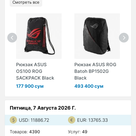
Смотреть все
Рюкзак ASUS
Рюкзак ASUS ROG
Р
OS100 ROG
Batoh BP1502G
G
SACKPACK Black
Black
B
177 900 сум
493 400 сум
5
Пятница, 7 Августа 2026 Г.
USD: 11886.72
EUR: 13765.33
Товаров:
4390
Услуг:
49