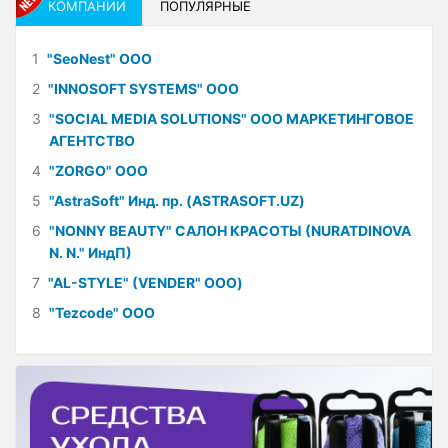
КОМПАНИИ
ПОПУЛЯРНЫЕ
1
"SeoNest" ООО
2
"INNOSOFT SYSTEMS" ООО
3
"SOCIAL MEDIA SOLUTIONS" ООО МАРКЕТИНГОВОЕ
АГЕНТСТВО
4
"ZORGO" ООО
5
"AstraSoft" Инд. пр. (ASTRASOFT.UZ)
6
"NONNY BEAUTY" САЛОН КРАСОТЫ (NURATDINOVA
N. N." ИндП)
7
"AL-STYLE" (VENDER" ООО)
8
"Tezcode" ООО