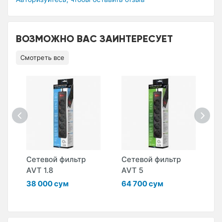
ВОЗМОЖНО ВАС ЗАИНТЕРЕСУЕТ
Смотреть все
Сетевой фильтр
Сетевой фильтр
С
AVT 1.8
AVT 5
M
Ч
38 000 сум
64 700 сум
3