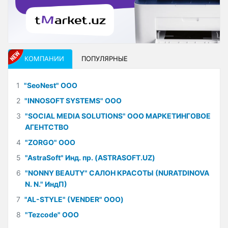
КОМПАНИИ
ПОПУЛЯРНЫЕ
1
"SeoNest" ООО
2
"INNOSOFT SYSTEMS" ООО
3
"SOCIAL MEDIA SOLUTIONS" ООО МАРКЕТИНГОВОЕ
АГЕНТСТВО
4
"ZORGO" ООО
5
"AstraSoft" Инд. пр. (ASTRASOFT.UZ)
6
"NONNY BEAUTY" САЛОН КРАСОТЫ (NURATDINOVA
N. N." ИндП)
7
"AL-STYLE" (VENDER" ООО)
8
"Tezcode" ООО