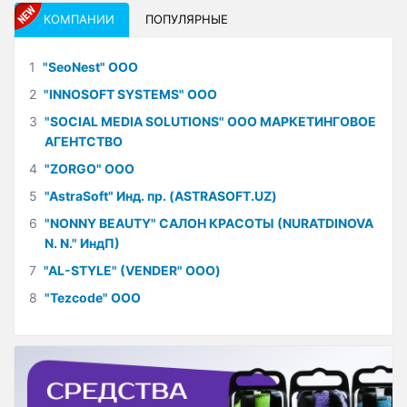
КОМПАНИИ
ПОПУЛЯРНЫЕ
1
"SeoNest" ООО
2
"INNOSOFT SYSTEMS" ООО
3
"SOCIAL MEDIA SOLUTIONS" ООО МАРКЕТИНГОВОЕ
АГЕНТСТВО
4
"ZORGO" ООО
5
"AstraSoft" Инд. пр. (ASTRASOFT.UZ)
6
"NONNY BEAUTY" САЛОН КРАСОТЫ (NURATDINOVA
N. N." ИндП)
7
"AL-STYLE" (VENDER" ООО)
8
"Tezcode" ООО