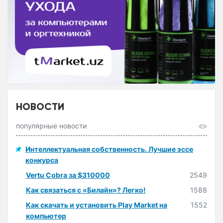
НОВОСТИ
популярные новости
Интеллектуальная собственность. Лучшие эссе
конкурса
Vertu Cobra за $310000
2549
Как связаться с «Билайн»? Легко!
1588
Как скачать и установить Play Market на
1552
компьютер