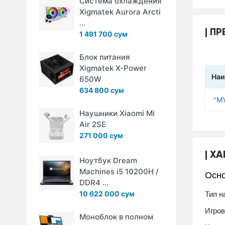
Система охлаждения
Xigmatek Aurora Arcti
...
ПР
1 491 700 сум
Блок питания
Xigmatek X-Power
Наи
650W
634 800 сум
"M
Наушники Xiaomi Mi
Air 2SE
271 000 сум
ХА
Ноутбук Dream
Machines i5 10200H /
Осн
DDR4 ...
10 622 000 сум
Тип н
Игров
Моноблок в полном