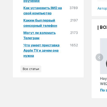
обучении
Как установить IMO на
3789
Автор
свой компьютер
Каким был первый
2197
сенсорный телефон
ВО
Могут ли взломать
2173
Телеграм
Что умеет приставка
1652
Apple TV и зачем она
нужна
Все статьи
fier
Наушники Edifier
Наушники Edifier
Нау
P293
H850
W8
По запросу
По запросу
По 