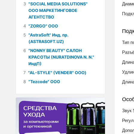
3
"SOCIAL MEDIA SOLUTIONS"
Диам
ООО МАРКЕТИНГОВОЕ
Подк
АГЕНТСТВО
4
"ZORGO" ООО
Под
5
"AstraSoft" Инд. пр.
(ASTRASOFT.UZ)
Тип 
6
"NONNY BEAUTY" САЛОН
Разъ
КРАСОТЫ (NURATDINOVA N. N."
Длин
ИндП)
Удлин
7
"AL-STYLE" (VENDER" ООО)
8
"Tezcode" ООО
Длина
Осо
Звук 
Регул
Допо