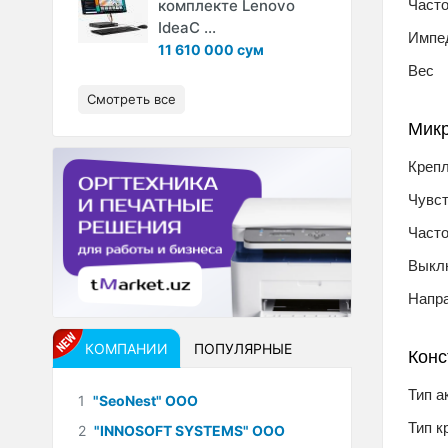
комплекте Lenovo
Часто
IdeaC ...
Импе
11 610 000 сум
Вес
Смотреть все
Мик
Креп
Чувс
Част
Выкл
Напр
КОМПАНИИ
ПОПУЛЯРНЫЕ
Конс
Тип а
1
"SeoNest" ООО
Тип к
2
"INNOSOFT SYSTEMS" ООО