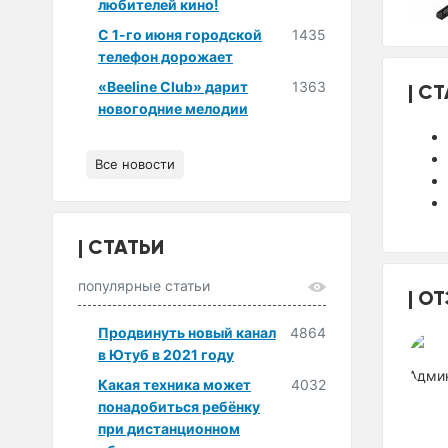
любителей кино!
С 1-го июня городской
1435
телефон дорожает
«Beeline Club» дарит
1363
СТ
новогодние мелодии
Все новости
СТАТЬИ
популярные статьи
ОТ
Продвинуть новый канал
4864
в Ютуб в 2021 году
Какая техника может
4032
понадобиться ребёнку
при дистанционном