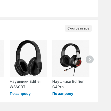
Смотреть все
Наушники Edifier
Наушники Edifier
Наушники
W860BT
G4Pro
H840
По запросу
По запросу
По запр