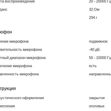
та воспроизведения
20 - 20000 Г
данс
32 Ом
294 г
рофон
ление микрофона
подвижное
твительность микрофона
-40 дБ
отный диапазон микрофона
50 - 10000 Г
ючение микрофона
есть
авленность микрофона
направленн
трукция
кустического оформления
закрытое
репления
оголовье