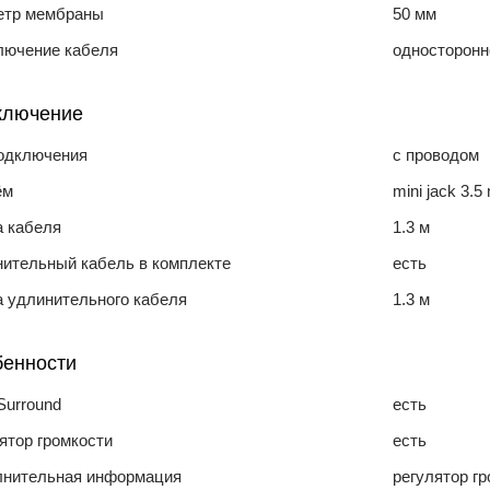
етр мембраны
50 мм
лючение кабеля
односторонн
ключение
подключения
с проводом
ём
mini jack 3.
а кабеля
1.3 м
ительный кабель в комплекте
есть
 удлинительного кабеля
1.3 м
бенности
Surround
есть
ятор громкости
есть
лнительная информация
регулятор гр