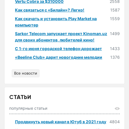
Vertu Cobra за $310000
2558
Как связаться с «Билайн»? Легко!
1587
Как скачать и установить Play Market на
1559
компьютер
Sarkor Telecom запускает проект Kinoman.uz
1499
для своих абонентов, любителей кино!
С 1-го июня городской телефон дорожает
1433
«Beeline Club» дарит новогодние мелодии
1376
Все новости
СТАТЬИ
популярные статьи
Продвинуть новый канал в Ютуб в 2021 году
4804