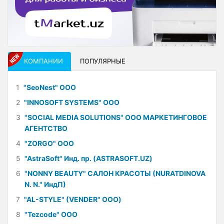
КОМПАНИИ
ПОПУЛЯРНЫЕ
1
"SeoNest" ООО
2
"INNOSOFT SYSTEMS" ООО
3
"SOCIAL MEDIA SOLUTIONS" ООО МАРКЕТИНГОВОЕ
АГЕНТСТВО
4
"ZORGO" ООО
5
"AstraSoft" Инд. пр. (ASTRASOFT.UZ)
6
"NONNY BEAUTY" САЛОН КРАСОТЫ (NURATDINOVA
N. N." ИндП)
7
"AL-STYLE" (VENDER" ООО)
8
"Tezcode" ООО