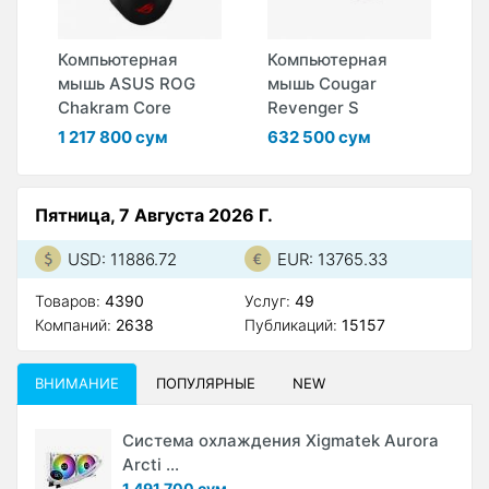
Компьютерная
Компьютерная
К
s
мышь ASUS ROG
мышь Cougar
м
Chakram Core
Revenger S
X
1 217 800 сум
632 500 сум
6
Пятница, 7 Августа 2026 Г.
USD: 11886.72
EUR: 13765.33
Товаров:
4390
Услуг:
49
Компаний:
2638
Публикаций:
15157
ВНИМАНИЕ
ПОПУЛЯРНЫЕ
NEW
Система охлаждения Xigmatek Aurora
Arcti ...
1 491 700 сум