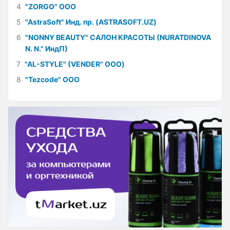
4
"ZORGO" ООО
5
"AstraSoft" Инд. пр. (ASTRASOFT.UZ)
6
"NONNY BEAUTY" САЛОН КРАСОТЫ (NURATDINOVA
N. N." ИндП)
7
"AL-STYLE" (VENDER" ООО)
8
"Tezcode" ООО