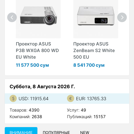
Проектор ASUS
Проектор ASUS
П
P3B WXGA 800 WD
ZenBeam S2 White
L
EU White
500 EU
6
11 577 500 сум
8 541 700 сум
Суббота, 8 Августа 2026 Г.
USD: 11915.64
EUR: 13765.33
Товаров:
4390
Услуг:
49
Компаний:
2638
Публикаций:
15157
ВНИМАНИЕ
ПОПУЛЯРНЫЕ
NEW