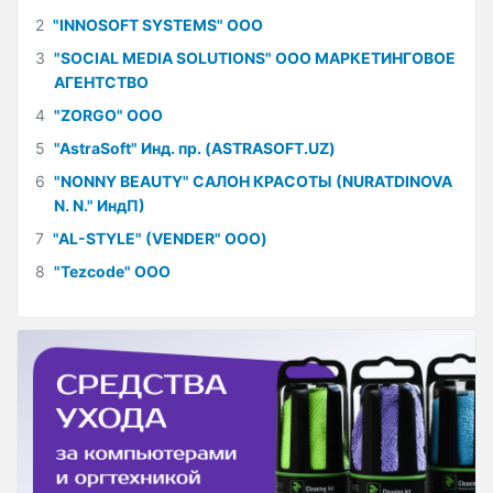
2
"INNOSOFT SYSTEMS" ООО
3
"SOCIAL MEDIA SOLUTIONS" ООО МАРКЕТИНГОВОЕ
АГЕНТСТВО
4
"ZORGO" ООО
5
"AstraSoft" Инд. пр. (ASTRASOFT.UZ)
6
"NONNY BEAUTY" САЛОН КРАСОТЫ (NURATDINOVA
N. N." ИндП)
7
"AL-STYLE" (VENDER" ООО)
8
"Tezcode" ООО