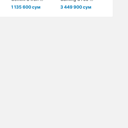
1 135 600 сум
3 449 900 сум
2 285 6