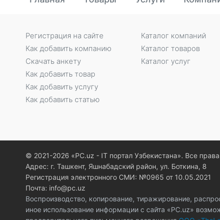
Регистрация на сайте
Каталог компаний
Как добавить компанию
Каталог товаров
Скачать анкету
Каталог услуг
Как добавить товар
Как добавить услугу
Как добавить статью
© 2021-2026 «PC.uz - IT портал Узбекистана». Все пра
Адрес: г. Ташкент, Яшнабадский район, ул. Боткина, 8
Регистрация электронного СМИ: №0965 от 10.05.2021
Почта: info@pc.uz
Воспроизводство, копирование, тиражирование, распро
иное использование информации с сайта «PC.uz» возмо