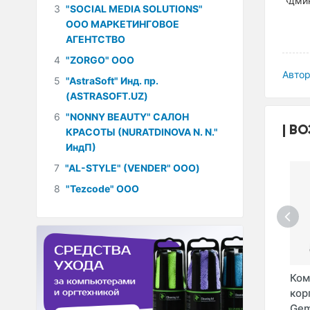
3
"SOCIAL MEDIA SOLUTIONS"
ООО МАРКЕТИНГОВОЕ
АГЕНТСТВО
4
"ZORGO" ООО
Автор
5
"AstraSoft" Инд. пр.
(ASTRASOFT.UZ)
6
"NONNY BEAUTY" САЛОН
ВО
КРАСОТЫ (NURATDINOVA N. N."
ИндП)
7
"AL-STYLE" (VENDER" ООО)
8
"Tezcode" ООО
ый
Компьютерный
Компьютерный
Ком
ar
корпус Cougar
корпус GameMax
кор
MX330-G
MINI Abyss H ...
Gemi