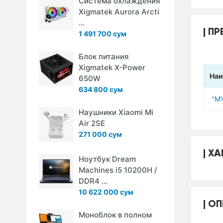
Система охлаждения
Xigmatek Aurora Arcti
...
ПР
1 491 700 сум
Блок питания
Xigmatek X-Power
Наи
650W
634 800 сум
"M
Наушники Xiaomi Mi
Air 2SE
271 000 сум
ХА
Ноутбук Dream
Machines i5 10200H /
DDR4 ...
10 622 000 сум
ОП
Моноблок в полном