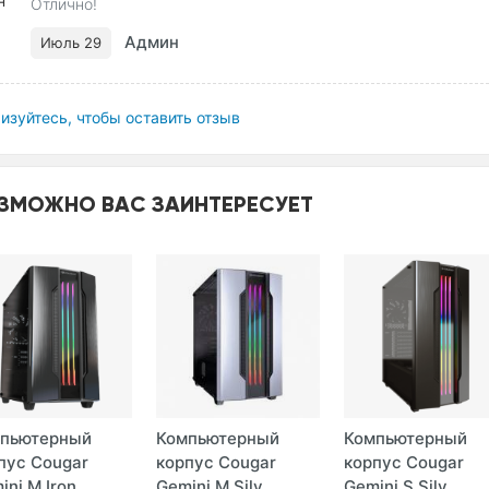
Отлично!
Админ
Июль 29
изуйтесь, чтобы оставить отзыв
ЗМОЖНО ВАС ЗАИНТЕРЕСУЕТ
пьютерный
Компьютерный
Компьютерный
пус Cougar
корпус Cougar
корпус Cougar
ni M Iron ...
Gemini M Silv ...
Gemini S Silv ...