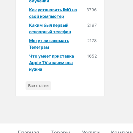
обучении
Как установить IMO на
3796
свой компьютер
Каким был первый
2197
сенсорный телефон
Могут ли взломать
2178
Телеграм
Что умеет приставка
1652
Apple TV и зачем она
нужна
Все статьи
Главная
Товары
Услуги
Компан