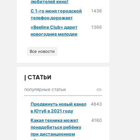
любителей кино!
С 1-го июня городской
1436
телефон дорожает
«Beeline Club» дарит
1366
новогодние мелодии
Все новости
СТАТЬИ
популярные статьи
Продвинуть новый канал
4843
в Ютуб в 2021 году
Какая техника может
4160
понадобиться ребёнку
при дистанционном