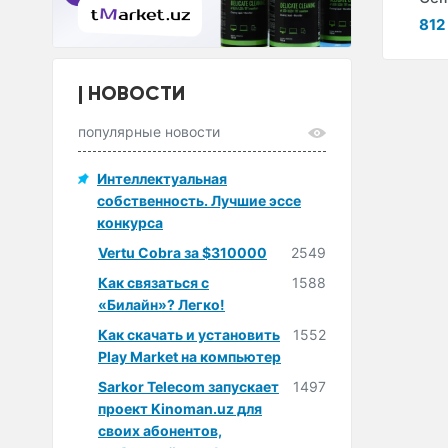
ум
704 400 сум
904 500 сум
812
НОВОСТИ
популярные новости
Интеллектуальная
собственность. Лучшие эссе
конкурса
Vertu Cobra за $310000
2549
Как связаться с
1588
«Билайн»? Легко!
Как скачать и установить
1552
Play Market на компьютер
Sarkor Telecom запускает
1497
проект Kinoman.uz для
своих абонентов,