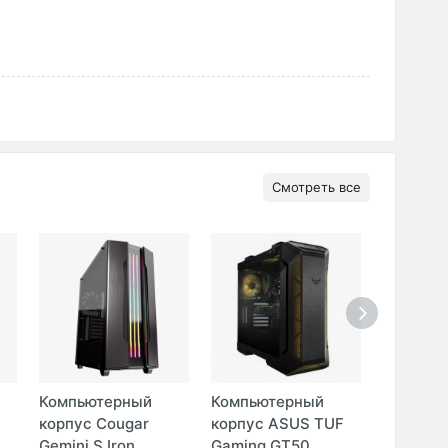
Смотреть все
Компьютерный
Компьютерный
Компью
корпус Cougar
корпус ASUS TUF
корпус 
Gemini S Iron ...
Gaming GT50 ...
Panzer 