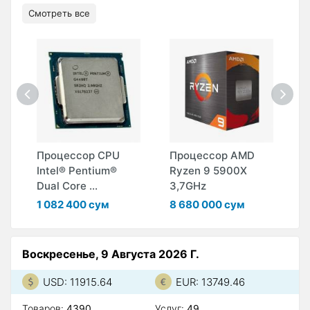
Смотреть все
Процессор CPU
Процессор AMD
П
Intel® Pentium®
Ryzen 9 5900X
C
Dual Core ...
3,7GHz
1
1 082 400 сум
8 680 000 сум
Воскресенье, 9 Августа 2026 Г.
USD: 11915.64
EUR: 13749.46
Товаров:
4390
Услуг:
49