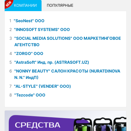
КОМПАНИИ
ПОПУЛЯРНЫЕ
1
"SeoNest" ООО
2
"INNOSOFT SYSTEMS" ООО
3
"SOCIAL MEDIA SOLUTIONS" ООО МАРКЕТИНГОВОЕ
АГЕНТСТВО
4
"ZORGO" ООО
5
"AstraSoft" Инд. пр. (ASTRASOFT.UZ)
6
"NONNY BEAUTY" САЛОН КРАСОТЫ (NURATDINOVA
N. N." ИндП)
7
"AL-STYLE" (VENDER" ООО)
8
"Tezcode" ООО