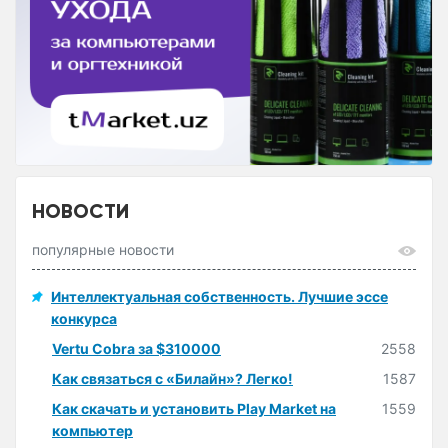
НОВОСТИ
популярные новости
Интеллектуальная собственность. Лучшие эссе
конкурса
Vertu Cobra за $310000
2558
Как связаться с «Билайн»? Легко!
1587
Как скачать и установить Play Market на
1559
компьютер