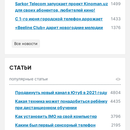
Sarkor Telecom запускает проект Kinoman.uz
1499
для своих абонентов, любителей кино!
С 1-го июня городской телефон дорожает
1433
«Beeline Club» дарит новогодние мелодии
1376
Все новости
СТАТЬИ
популярные статьи
Продвинуть новый канал в Ютуб в 2021 году
4804
Какая техника может понадобиться ребёнку
4435
при дистанционном обучении
Как установить IMO на свой компьютер
3796
Каким был первый сенсорный телефон
2195