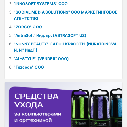
2
"INNOSOFT SYSTEMS" ООО
3
"SOCIAL MEDIA SOLUTIONS" ООО МАРКЕТИНГОВОЕ
АГЕНТСТВО
4
"ZORGO" ООО
5
"AstraSoft" Инд. пр. (ASTRASOFT.UZ)
6
"NONNY BEAUTY" САЛОН КРАСОТЫ (NURATDINOVA
N. N." ИндП)
7
"AL-STYLE" (VENDER" ООО)
8
"Tezcode" ООО