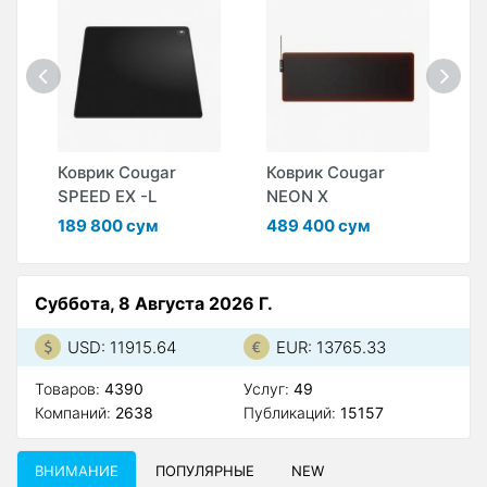
Коврик Cougar
Коврик Cougar
К
SPEED EX -L
NEON X
N
189 800 сум
489 400 сум
4
Суббота, 8 Августа 2026 Г.
USD: 11915.64
EUR: 13765.33
Товаров:
4390
Услуг:
49
Компаний:
2638
Публикаций:
15157
ВНИМАНИЕ
ПОПУЛЯРНЫЕ
NEW