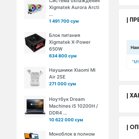
Система охлаждения
Xigmatek Aurora Arcti
...
ПР
1 491 700 сум
Блок питания
Xigmatek X-Power
Наи
650W
634 800 сум
"M
Наушники Xiaomi Mi
Air 2SE
271 000 сум
ХА
Ноутбук Dream
Machines i5 10200H /
DDR4 ...
10 622 000 сум
ОП
Моноблок в полном