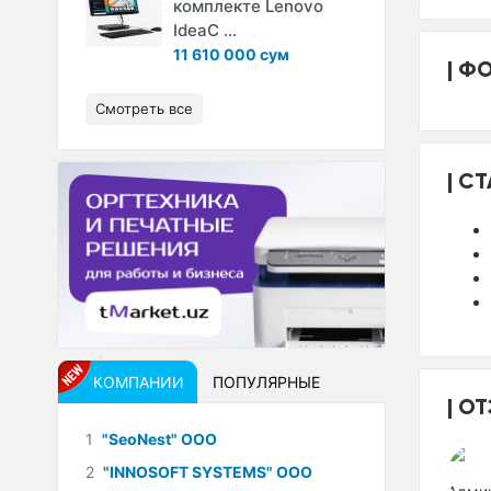
комплекте Lenovo
IdeaC ...
11 610 000 сум
ФО
Смотреть все
СТ
КОМПАНИИ
ПОПУЛЯРНЫЕ
ОТ
1
"SeoNest" ООО
2
"INNOSOFT SYSTEMS" ООО