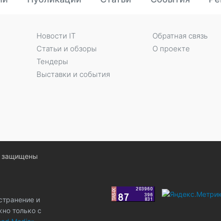
Новости IT
Обратная связь
Статьи и обзоры
О проекте
Тендеры
Выставки и события
ва защищены
странение и
жно только с