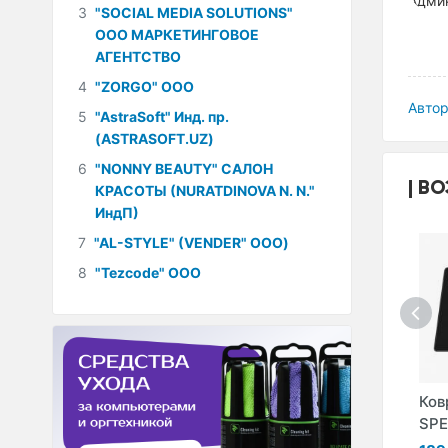
3
"SOCIAL MEDIA SOLUTIONS"
ООО МАРКЕТИНГОВОЕ
АГЕНТСТВО
4
"ZORGO" ООО
Автор
5
"AstraSoft" Инд. пр.
(ASTRASOFT.UZ)
6
"NONNY BEAUTY" САЛОН
ВО
КРАСОТЫ (NURATDINOVA N. N."
ИндП)
7
"AL-STYLE" (VENDER" ООО)
8
"Tezcode" ООО
ar
Коврик Logitech
Коврик Logitech
Ков
G440
G640
SPE