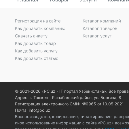
Регистрация на сайте
Каталог компаний
Как добавить компанию
Каталог товаров
Скачать анкету
Каталог услуг
Как добавить товар
Как добавить услугу
Как добавить статью
© 2021-2026 «PC.uz - IT портал Узбекистана». Все пра
Адрес: г. Ташкент, Яшнабадский район, ул. Боткина, 8
Регистрация электронного СМИ: №0965 от 10.05.2021
Почта: info@pc.uz
Воспроизводство, копирование, тиражирование, распро
иное использование информации с сайта «PC.uz» возмо