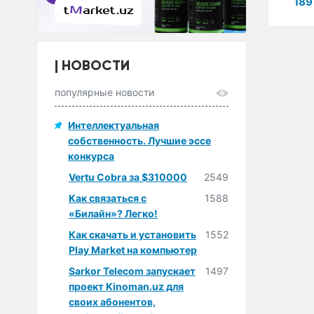
496 800 сум
531 300 сум
189
НОВОСТИ
популярные новости
Интеллектуальная
собственность. Лучшие эссе
конкурса
Vertu Cobra за $310000
2549
Как связаться с
1588
«Билайн»? Легко!
Как скачать и установить
1552
Play Market на компьютер
Sarkor Telecom запускает
1497
проект Kinoman.uz для
своих абонентов,