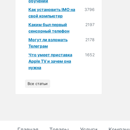
обучении
Как установить IMO на
3796
свой компьютер
Каким был первый
2197
сенсорный телефон
Могут ли взломать
2178
Телеграм
Что умеет приставка
1652
Apple TV и зачем она
нужна
Все статьи
Главная
Товары
Услуги
Компан