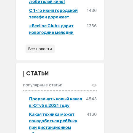
любителей кино!
С 1-го июня городской
1436
телефон дорожает
«Beeline Club» дарит
1366
новогодние мелодии
Все новости
СТАТЬИ
популярные статьи
Продвинуть новый канал
4843
в Ютуб в 2021 году
Какая техника может
4160
понадобиться ребёнку
при дистанционном