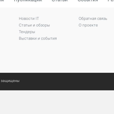
Новости IT
Обратная связь
Статьи и обзоры
О проекте
Тендеры
Выставки и события
ва защищены
странение и
жно только с