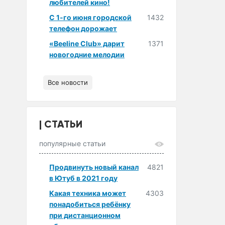
любителей кино!
С 1-го июня городской
1432
телефон дорожает
«Beeline Club» дарит
1371
новогодние мелодии
Все новости
СТАТЬИ
популярные статьи
Продвинуть новый канал
4821
в Ютуб в 2021 году
Какая техника может
4303
понадобиться ребёнку
при дистанционном