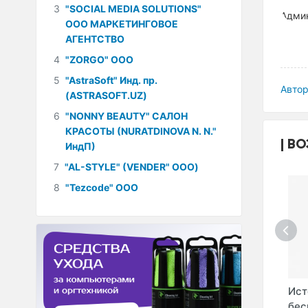
3
"SOCIAL MEDIA SOLUTIONS"
ООО МАРКЕТИНГОВОЕ
АГЕНТСТВО
4
"ZORGO" ООО
5
"AstraSoft" Инд. пр.
Автор
(ASTRASOFT.UZ)
6
"NONNY BEAUTY" САЛОН
КРАСОТЫ (NURATDINOVA N. N."
ВО
ИндП)
7
"AL-STYLE" (VENDER" ООО)
8
"Tezcode" ООО
рная
Аккумуляторная
Аккумуляторная
Ист
B
батарея MHB
батарея MHB MS9-
бес