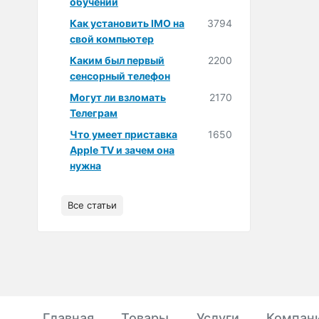
обучении
Как установить IMO на
3794
свой компьютер
Каким был первый
2200
сенсорный телефон
Могут ли взломать
2170
Телеграм
Что умеет приставка
1650
Apple TV и зачем она
нужна
Все статьи
Главная
Товары
Услуги
Компан