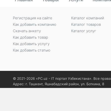
Регистрация на сайте
Каталог компаний
Как добавить компанию
Каталог товаров
Скачать анкету
Каталог услуг
Как добавить товар
Как добавить услугу
Как добавить статью
© 2021-2026 «PC.uz - IT портал Узбекистана». Все пра
Адрес: г. Ташкент, Яшнабадский район, ул. Боткина, 8
Регистрация электронного СМИ: №0965 от 10.05.2021
Почта: info@pc.uz
Воспроизводство, копирование, тиражирование, распро
иное использование информации с сайта «PC.uz» возмо