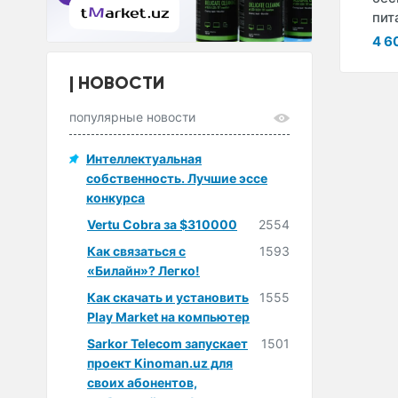
MM65-12
12
пит
1 584 000 сум
211 200 сум
4 6
НОВОСТИ
популярные новости
Интеллектуальная
собственность. Лучшие эссе
конкурса
Vertu Cobra за $310000
2554
Как связаться с
1593
«Билайн»? Легко!
Как скачать и установить
1555
Play Market на компьютер
Sarkor Telecom запускает
1501
проект Kinoman.uz для
своих абонентов,