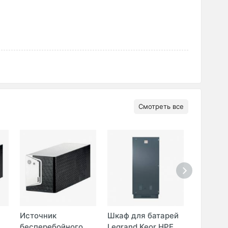
Смотреть все
Источник
Шкаф для батарей
Шкаф дл
бесперебойного
Legrand Keor HPE,
Legrand