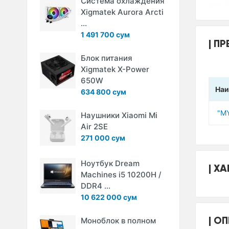
Система охлаждения
Xigmatek Aurora Arcti
...
1 491 700 сум
ПР
Блок питания
Xigmatek X-Power
650W
Наи
634 800 сум
"M
Наушники Xiaomi Mi
Air 2SE
271 000 сум
Ноутбук Dream
ХА
Machines i5 10200H /
DDR4 ...
10 622 000 сум
ОП
Моноблок в полном