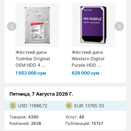
Жёсткий диск
Жёсткий диск
Ж
D
Toshiba Original
Western Digital
W
OEM HDD 4 ...
Purple HDD ...
P
1 052 000 сум
629 000 сум
1
Пятница, 7 Августа 2026 Г.
USD: 11886.72
EUR: 13765.33
Товаров:
4390
Услуг:
49
Компаний:
2638
Публикаций:
15157