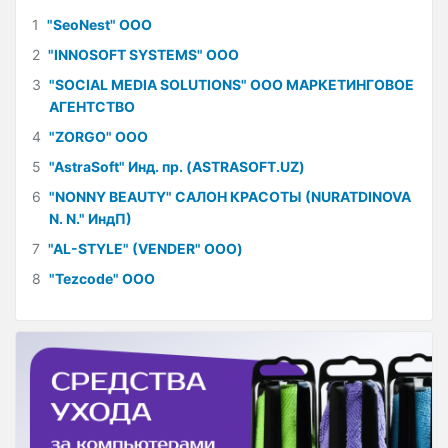
1
"SeoNest" ООО
2
"INNOSOFT SYSTEMS" ООО
3
"SOCIAL MEDIA SOLUTIONS" ООО МАРКЕТИНГОВОЕ
АГЕНТСТВО
4
"ZORGO" ООО
5
"AstraSoft" Инд. пр. (ASTRASOFT.UZ)
6
"NONNY BEAUTY" САЛОН КРАСОТЫ (NURATDINOVA
N. N." ИндП)
7
"AL-STYLE" (VENDER" ООО)
8
"Tezcode" ООО