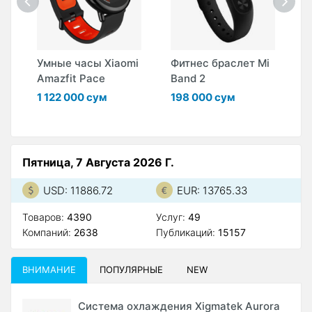
р
Умные часы Xiaomi
Фитнес браслет Mi
У
Amazfit Pace
Band 2
S
1 122 000 сум
198 000 сум
3
Пятница, 7 Августа 2026 Г.
USD: 11886.72
EUR: 13765.33
Товаров:
4390
Услуг:
49
Компаний:
2638
Публикаций:
15157
ВНИМАНИЕ
ПОПУЛЯРНЫЕ
NEW
Система охлаждения Xigmatek Aurora