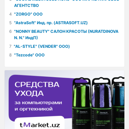
АГЕНТСТВО
4
"ZORGO" ООО
5
"AstraSoft" Инд. пр. (ASTRASOFT.UZ)
6
"NONNY BEAUTY" САЛОН КРАСОТЫ (NURATDINOVA
N. N." ИндП)
7
"AL-STYLE" (VENDER" ООО)
8
"Tezcode" ООО