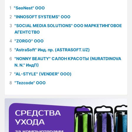
1
"SeoNest" ООО
2
"INNOSOFT SYSTEMS" ООО
3
"SOCIAL MEDIA SOLUTIONS" ООО МАРКЕТИНГОВОЕ
АГЕНТСТВО
4
"ZORGO" ООО
5
"AstraSoft" Инд. пр. (ASTRASOFT.UZ)
6
"NONNY BEAUTY" САЛОН КРАСОТЫ (NURATDINOVA
N. N." ИндП)
7
"AL-STYLE" (VENDER" ООО)
8
"Tezcode" ООО