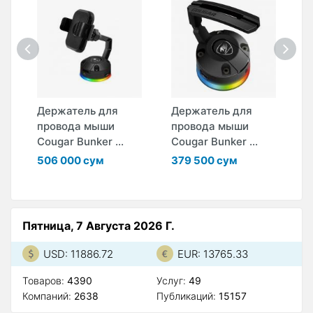
Держатель для
Держатель для
Д
провода мыши
провода мыши
п
..
Cougar Bunker ...
Cougar Bunker ...
C
506 000 сум
379 500 сум
4
Пятница, 7 Августа 2026 Г.
USD: 11886.72
EUR: 13765.33
Товаров:
4390
Услуг:
49
Компаний:
2638
Публикаций:
15157