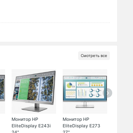
Смотреть все
Монитор HP
Монитор HP
Монито
EliteDisplay E243i
EliteDisplay E273
25 24.5"
24"
27"