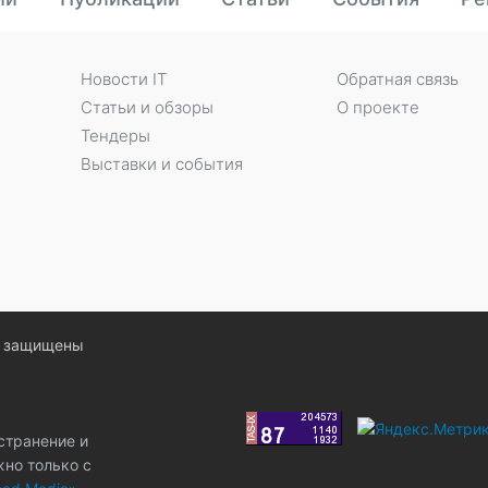
Новости IT
Обратная связь
Статьи и обзоры
О проекте
Тендеры
Выставки и события
ва защищены
странение и
жно только с