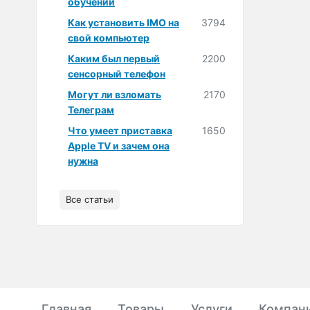
обучении
Как установить IMO на
3794
свой компьютер
Каким был первый
2200
сенсорный телефон
Могут ли взломать
2170
Телеграм
Что умеет приставка
1650
Apple TV и зачем она
нужна
Все статьи
Главная
Товары
Услуги
Компан