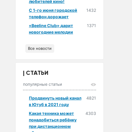
любителей кино!
С 1-го июня городской
1432
телефон дорожает
«Beeline Club» дарит
1371
новогодние мелодии
Все новости
СТАТЬИ
популярные статьи
Продвинуть новый канал
4821
в Ютуб в 2021 году
Какая техника может
4303
понадобиться ребёнку
при дистанционном