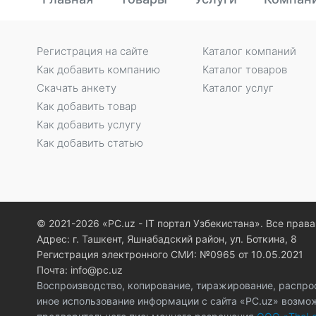
Регистрация на сайте
Каталог компаний
Как добавить компанию
Каталог товаров
Скачать анкету
Каталог услуг
Как добавить товар
Как добавить услугу
Как добавить статью
© 2021-2026 «PC.uz - IT портал Узбекистана». Все пра
Адрес: г. Ташкент, Яшнабадский район, ул. Боткина, 8
Регистрация электронного СМИ: №0965 от 10.05.2021
Почта: info@pc.uz
Воспроизводство, копирование, тиражирование, распро
иное использование информации с сайта «PC.uz» возмо