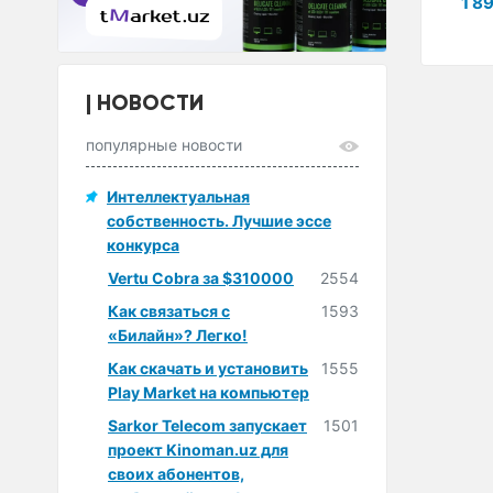
9 223 000 сум
2 604 000 сум
1 8
сум
НОВОСТИ
популярные новости
Интеллектуальная
собственность. Лучшие эссе
конкурса
Vertu Cobra за $310000
2554
Как связаться с
1593
«Билайн»? Легко!
Как скачать и установить
1555
Play Market на компьютер
Sarkor Telecom запускает
1501
проект Kinoman.uz для
своих абонентов,