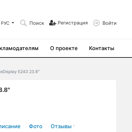
Регистрация
Поиск
Войти
РУС
кламодателям
О проекте
Контакты
teDisplay E243 23.8"
3.8"
писание
Фото
Отзывы
1