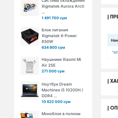
Система охлаждения
Xigmatek Aurora Arcti
...
ПР
1 491 700 сум
Блок питания
Xigmatek X-Power
Наи
650W
634 800 сум
"M
Наушники Xiaomi Mi
Air 2SE
271 000 сум
ХА
Ноутбук Dream
Machines i5 10200H /
DDR4 ...
10 622 000 сум
ОП
Моноблок в полном