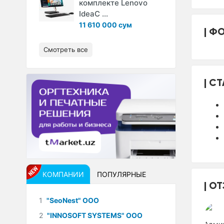
комплекте Lenovo
IdeaC ...
11 610 000 сум
ФО
Смотреть все
СТ
КОМПАНИИ
ПОПУЛЯРНЫЕ
ОТ
1
"SeoNest" ООО
2
"INNOSOFT SYSTEMS" ООО