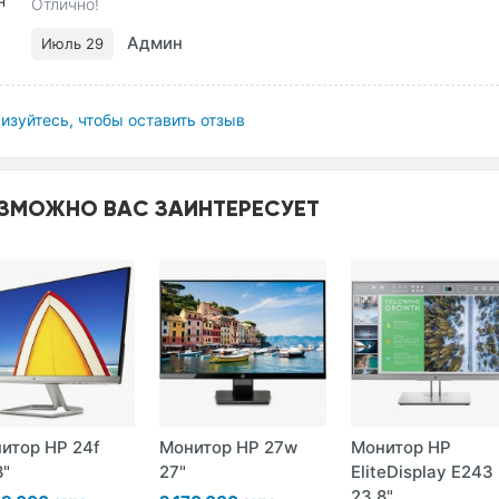
Отлично!
Админ
Июль 29
изуйтесь, чтобы оставить отзыв
ЗМОЖНО ВАС ЗАИНТЕРЕСУЕТ
итор HP 24f
Монитор HP 27w
Монитор HP
8"
27"
EliteDisplay E243
23.8"