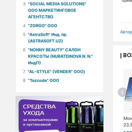
3
"SOCIAL MEDIA SOLUTIONS"
ООО МАРКЕТИНГОВОЕ
АГЕНТСТВО
4
"ZORGO" ООО
Автор
5
"AstraSoft" Инд. пр.
(ASTRASOFT.UZ)
6
"NONNY BEAUTY" САЛОН
ВО
КРАСОТЫ (NURATDINOVA N. N."
ИндП)
7
"AL-STYLE" (VENDER" ООО)
8
"Tezcode" ООО
Монитор HP E344c
Монитор HP X24C
Мон
 S430c
34"
VA
23.