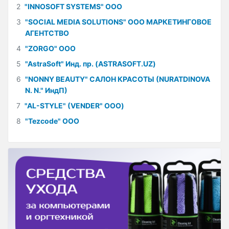
2
"INNOSOFT SYSTEMS" ООО
3
"SOCIAL MEDIA SOLUTIONS" ООО МАРКЕТИНГОВОЕ
АГЕНТСТВО
4
"ZORGO" ООО
5
"AstraSoft" Инд. пр. (ASTRASOFT.UZ)
6
"NONNY BEAUTY" САЛОН КРАСОТЫ (NURATDINOVA
N. N." ИндП)
7
"AL-STYLE" (VENDER" ООО)
8
"Tezcode" ООО