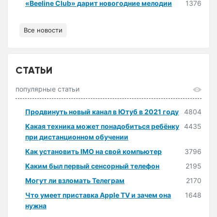
«Beeline Club» дарит новогодние мелодии
1376
Все новости
СТАТЬИ
популярные статьи
Продвинуть новый канал в Ютуб в 2021 году
4804
Какая техника может понадобиться ребёнку
4435
при дистанционном обучении
Как установить IMO на свой компьютер
3796
Каким был первый сенсорный телефон
2195
Могут ли взломать Телеграм
2170
Что умеет приставка Apple TV и зачем она
1648
нужна