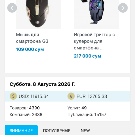
Мышь для
Игровой триггер с
Г
смартфона G3
кулером для
H
смартфона ...
п
109 000 сум
217 000 сум
1
Суббота, 8 Августа 2026 Г.
USD: 11915.64
EUR: 13765.33
Товаров:
4390
Услуг:
49
Компаний:
2638
Публикаций:
15157
ВНИМАНИЕ
ПОПУЛЯРНЫЕ
NEW