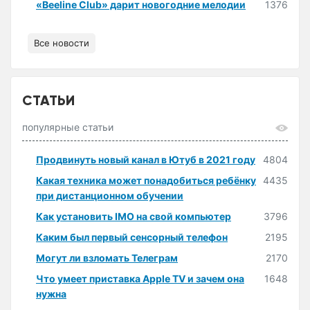
«Beeline Club» дарит новогодние мелодии
1376
Все новости
СТАТЬИ
популярные статьи
Продвинуть новый канал в Ютуб в 2021 году
4804
Какая техника может понадобиться ребёнку
4435
при дистанционном обучении
Как установить IMO на свой компьютер
3796
Каким был первый сенсорный телефон
2195
Могут ли взломать Телеграм
2170
Что умеет приставка Apple TV и зачем она
1648
нужна