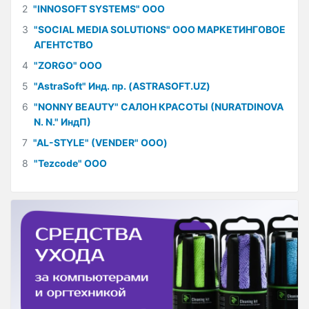
2
"INNOSOFT SYSTEMS" ООО
3
"SOCIAL MEDIA SOLUTIONS" ООО МАРКЕТИНГОВОЕ
АГЕНТСТВО
4
"ZORGO" ООО
5
"AstraSoft" Инд. пр. (ASTRASOFT.UZ)
6
"NONNY BEAUTY" САЛОН КРАСОТЫ (NURATDINOVA
N. N." ИндП)
7
"AL-STYLE" (VENDER" ООО)
8
"Tezcode" ООО