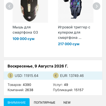
Мышь для
Игровой триггер с
Г
смартфона G3
кулером для
H
смартфона ...
п
109 000 сум
217 000 сум
1
Воскресенье, 9 Августа 2026 Г.
USD: 11915.64
EUR: 13749.46
Товаров:
4390
Услуг:
49
Компаний:
2638
Публикаций:
15157
ВНИМАНИЕ
ПОПУЛЯРНЫЕ
NEW