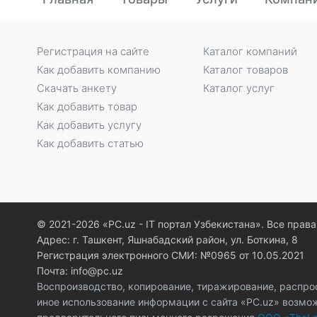
Регистрация на сайте
Каталог компаний
Как добавить компанию
Каталог товаров
Скачать анкету
Каталог услуг
Как добавить товар
Как добавить услугу
Как добавить статью
© 2021-2026 «PC.uz - IT портал Узбекистана». Все пра
Адрес: г. Ташкент, Яшнабадский район, ул. Боткина, 8
Регистрация электронного СМИ: №0965 от 10.05.2021
Почта: info@pc.uz
Воспроизводство, копирование, тиражирование, распро
иное использование информации с сайта «PC.uz» возмо