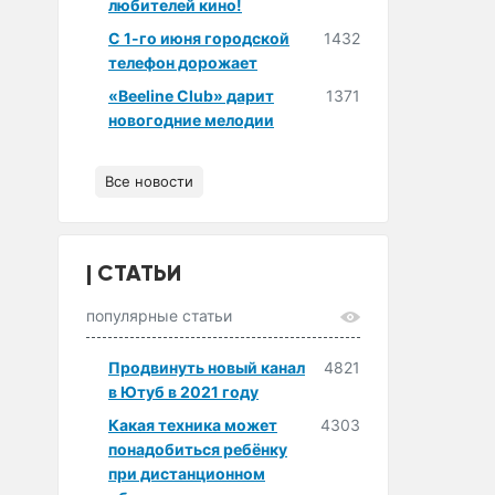
любителей кино!
С 1-го июня городской
1432
телефон дорожает
«Beeline Club» дарит
1371
новогодние мелодии
Все новости
СТАТЬИ
популярные статьи
Продвинуть новый канал
4821
в Ютуб в 2021 году
Какая техника может
4303
понадобиться ребёнку
при дистанционном