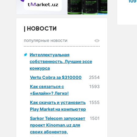
109
смарт ...
trigg ...
33 000 сум
54 000 сум
НОВОСТИ
популярные новости
Интеллектуальная
собственность. Лучшие эссе
конкурса
Vertu Cobra за $310000
2554
Как связаться с
1593
«Билайн»? Легко!
Как скачать и установить
1555
Play Market на компьютер
Sarkor Telecom запускает
1501
проект Kinoman.uz для
своих абонентов,