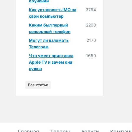
обучении
Как установить IMO на
3794
свой компьютер
Каким был первый
2200
сенсорный телефон
Могут ли взломать
2170
Телеграм
Что умеет приставка
1650
Apple TV и зачем она
нужна
Все статьи
Главная
Товары
Услуги
Компан