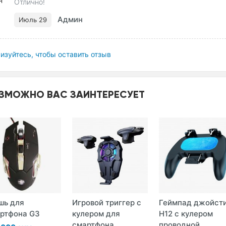
Отлично!
Админ
Июль 29
изуйтесь, чтобы оставить отзыв
ЗМОЖНО ВАС ЗАИНТЕРЕСУЕТ
шь для
Игровой триггер с
Геймпад джойст
ртфона G3
кулером для
H12 c кулером
смартфона ...
проводной ...