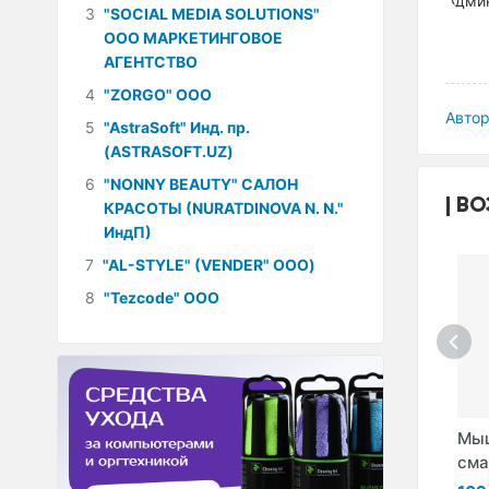
3
"SOCIAL MEDIA SOLUTIONS"
ООО МАРКЕТИНГОВОЕ
АГЕНТСТВО
4
"ZORGO" ООО
Автор
5
"AstraSoft" Инд. пр.
(ASTRASOFT.UZ)
6
"NONNY BEAUTY" САЛОН
ВО
КРАСОТЫ (NURATDINOVA N. N."
ИндП)
7
"AL-STYLE" (VENDER" ООО)
8
"Tezcode" ООО
чатки
Игровой
Игровой
Мы
ых игр
контроллер-
контроллер-
сма
триггер K03 для
триггер Impulse