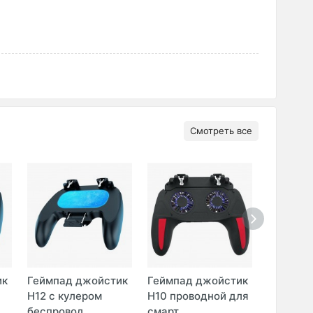
Смотреть все
ик
Геймпад джойстик
Геймпад джойстик
Игровы
H12 c кулером
H10 проводной для
напальч
беспровод ...
смарт ...
Finger gl