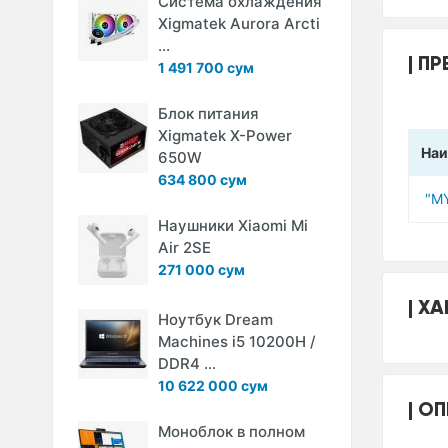
Система охлаждения
Xigmatek Aurora Arcti
...
ПР
1 491 700 сум
Блок питания
Xigmatek X-Power
Наи
650W
634 800 сум
"M
Наушники Xiaomi Mi
Air 2SE
271 000 сум
ХА
Ноутбук Dream
Machines i5 10200H /
DDR4 ...
10 622 000 сум
ОП
Моноблок в полном