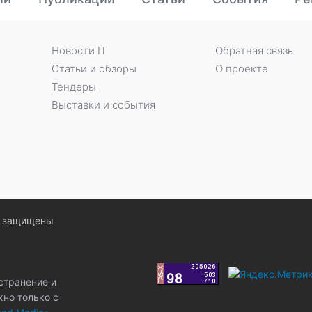
Новости IT
Обратная связь
Статьи и обзоры
О проекте
Тендеры
Выставки и события
ва защищены
странение и
жно только с