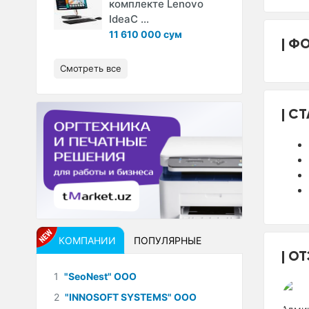
комплекте Lenovo
IdeaC ...
11 610 000 сум
ФО
Смотреть все
СТ
КОМПАНИИ
ПОПУЛЯРНЫЕ
ОТ
1
"SeoNest" ООО
2
"INNOSOFT SYSTEMS" ООО