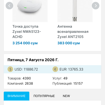
Точка доступа
Антенна
W
Zyxel NWA5123-
всенаправленная
K
ACHD
Zyxel ANT2105
1
3 254 000 сум
383 000 сум
6
Пятница, 7 Августа 2026 Г.
USD: 11886.72
EUR: 13765.33
Товаров:
4390
Услуг:
49
Компаний:
2638
Публикаций:
15157
ВНИМАНИЕ
ПОПУЛЯРНЫЕ
NEW