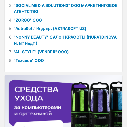
3
"SOCIAL MEDIA SOLUTIONS" ООО МАРКЕТИНГОВОЕ
АГЕНТСТВО
4
"ZORGO" ООО
5
"AstraSoft" Инд. пр. (ASTRASOFT.UZ)
6
"NONNY BEAUTY" САЛОН КРАСОТЫ (NURATDINOVA
N. N." ИндП)
7
"AL-STYLE" (VENDER" ООО)
8
"Tezcode" ООО