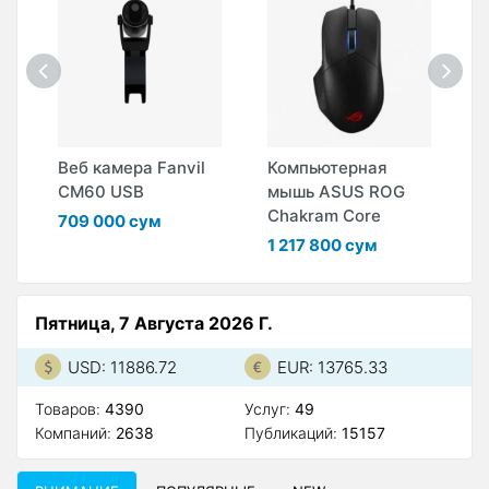
Веб камера Fanvil
Компьютерная
К
CM60 USB
мышь ASUS ROG
м
Chakram Core
R
709 000 сум
1 217 800 сум
6
Пятница, 7 Августа 2026 Г.
USD: 11886.72
EUR: 13765.33
Товаров:
4390
Услуг:
49
Компаний:
2638
Публикаций:
15157