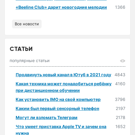
«Beeline Club» дарит новогодние мелодии
1366
Все новости
СТАТЬИ
популярные статьи
Продвинуть новый канал в Ютуб в 2021 году
4843
Какая техника может понадобиться ребёнку
4160
при дистанционном обучении
Как установить IMO на свой компьютер
3796
Каким был первый сенсорный телефон
2197
Могут ли взломать Телеграм
2178
Что умеет приставка Apple TV и зачем она
1652
нужна