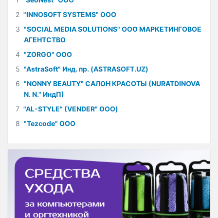
2
"INNOSOFT SYSTEMS" ООО
3
"SOCIAL MEDIA SOLUTIONS" ООО МАРКЕТИНГОВОЕ
АГЕНТСТВО
4
"ZORGO" ООО
5
"AstraSoft" Инд. пр. (ASTRASOFT.UZ)
6
"NONNY BEAUTY" САЛОН КРАСОТЫ (NURATDINOVA
N. N." ИндП)
7
"AL-STYLE" (VENDER" ООО)
8
"Tezcode" ООО