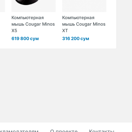
Компьютерная
Компьютерная
Клавиат
мышь Cougar Minos
мышь Cougar Minos
AVT CO
X5
XT
KBM300+
619 800 сум
316 200 сум
76 500 
кламодателям
О проекте
Контакты