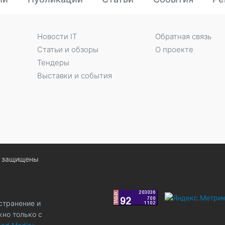
Новости IT
Обратная связь
Статьи и обзоры
О проекте
Тендеры
Выставки и события
ва защищены
странение и
жно только с