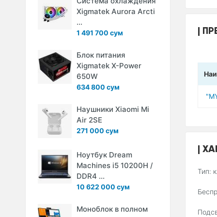
Система охлаждения
Xigmatek Aurora Arcti
...
ПР
1 491 700 сум
Блок питания
Xigmatek X-Power
Наи
650W
634 800 сум
"M
Наушники Xiaomi Mi
Air 2SE
271 000 сум
ХА
Ноутбук Dream
Machines i5 10200H /
Тип: 
DDR4 ...
10 622 000 сум
Беспр
Моноблок в полном
Подсв