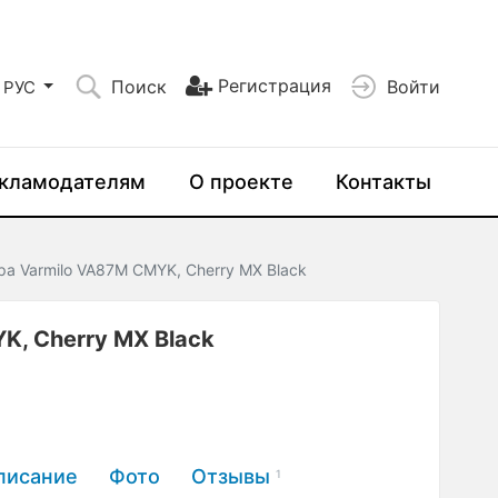
Регистрация
Поиск
Войти
РУС
кламодателям
О проекте
Контакты
ра Varmilo VA87M CMYK, Cherry MX Black
K, Cherry MX Black
писание
Фото
Отзывы
1