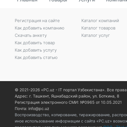
Регистрация на сайте
Каталог компаний
Как добавить компанию
Каталог товаров
Скачать анкету
Каталог услуг
Как добавить товар
Как добавить услугу
Как добавить статью
© 2021-2026 «PC.uz - IT портал Узбекистана». Все пра
Адрес: г. Ташкент, Яшнабадский район, ул. Боткина, 8
Регистрация электронного СМИ: №0965 от 10.05.2021
Почта: info@pc.uz
Воспроизводство, копирование, тиражирование, распро
иное использование информации с сайта «PC.uz» возмо