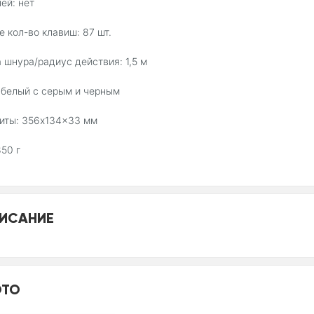
ей: нет
 кол-во клавиш: 87 шт.
 шнура/радиус действия: 1,5 м
 белый с серым и черным
иты: 356x134x33 мм
850 г
ИСАНИЕ
ТО