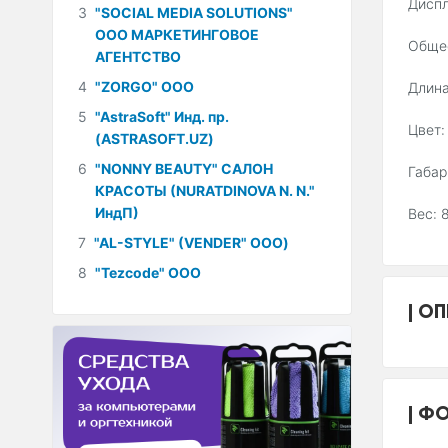
Диспл
3
"SOCIAL MEDIA SOLUTIONS"
ООО МАРКЕТИНГОВОЕ
Общее
АГЕНТСТВО
4
"ZORGO" ООО
Длина
5
"AstraSoft" Инд. пр.
Цвет:
(ASTRASOFT.UZ)
6
"NONNY BEAUTY" САЛОН
Габар
КРАСОТЫ (NURATDINOVA N. N."
ИндП)
Вес: 
7
"AL-STYLE" (VENDER" ООО)
8
"Tezcode" ООО
ОП
ФО