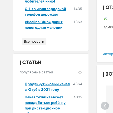
любителей кино!
ОТ
С 1-го июня городской
1435
телефон дорожает
«Beeline Club» дарит
1363
новогодние мелодии
Все новости
Автор
СТАТЬИ
популярные статьи
ВО
Продвинуть новый канал
4864
в Ютуб в 2021 году
Какая техника может
4032
понадобиться ребёнку
при дистанционном