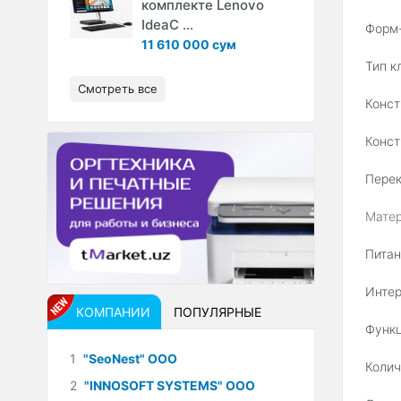
комплекте Lenovo
IdeaC ...
Форм-
11 610 000 сум
Тип к
Смотреть все
Конст
Конст
Перек
Мате
Питан
Интер
КОМПАНИИ
ПОПУЛЯРНЫЕ
Функц
1
"SeoNest" ООО
Колич
2
"INNOSOFT SYSTEMS" ООО