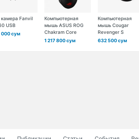
 камера Fanvil
Компьютерная
Компьютерная
60 USB
мышь ASUS ROG
мышь Cougar
Chakram Core
Revenger S
 000 сум
1 217 800 сум
632 500 сум
ии
Публикации
Статьи
События
Ре