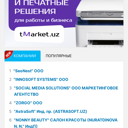
КОМПАНИИ
ПОПУЛЯРНЫЕ
1
"SeoNest" ООО
2
"INNOSOFT SYSTEMS" ООО
3
"SOCIAL MEDIA SOLUTIONS" ООО МАРКЕТИНГОВОЕ
АГЕНТСТВО
4
"ZORGO" ООО
5
"AstraSoft" Инд. пр. (ASTRASOFT.UZ)
6
"NONNY BEAUTY" САЛОН КРАСОТЫ (NURATDINOVA
N. N." ИндП)