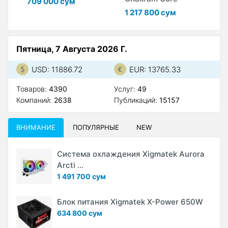
709 000 сум
1 217 800 сум
6
Пятница, 7 Августа 2026 Г.
USD: 11886.72
EUR: 13765.33
Товаров:
4390
Услуг:
49
Компаний:
2638
Публикаций:
15157
ВНИМАНИЕ
ПОПУЛЯРНЫЕ
NEW
Система охлаждения Xigmatek Aurora
Arcti ...
1 491 700 сум
Блок питания Xigmatek X-Power 650W
634 800 сум