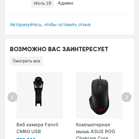
Админ
Июль 29
Авторизуйтесь, чтобы оставить отзыв
ВОЗМОЖНО ВАС ЗАИНТЕРЕСУЕТ
Смотреть все
Веб камера Fanvil
Компьютерная
К
CM60 USB
мышь ASUS ROG
м
Chakram Core
R