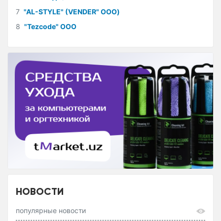
7
"AL-STYLE" (VENDER" ООО)
8
"Tezcode" ООО
НОВОСТИ
популярные новости