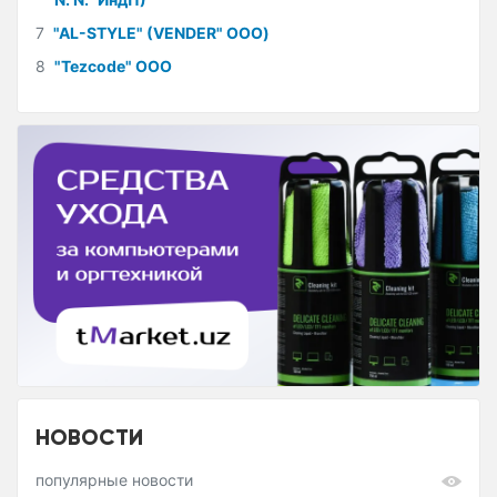
7
"AL-STYLE" (VENDER" ООО)
8
"Tezcode" ООО
НОВОСТИ
популярные новости