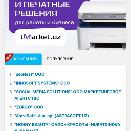
КОМПАНИИ
ПОПУЛЯРНЫЕ
1
"SeoNest" ООО
2
"INNOSOFT SYSTEMS" ООО
3
"SOCIAL MEDIA SOLUTIONS" ООО МАРКЕТИНГОВОЕ
АГЕНТСТВО
4
"ZORGO" ООО
5
"AstraSoft" Инд. пр. (ASTRASOFT.UZ)
6
"NONNY BEAUTY" САЛОН КРАСОТЫ (NURATDINOVA
N. N." ИндП)