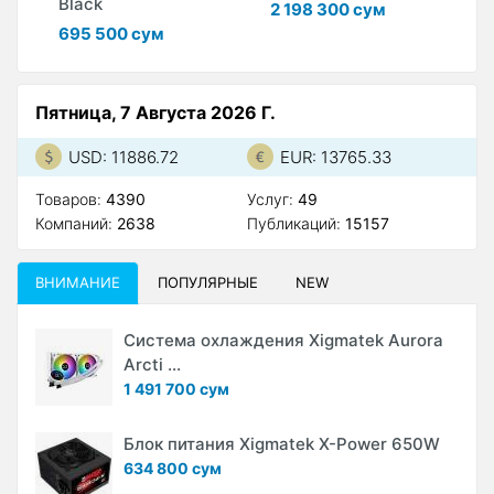
Black
2 198 300 сум
1
695 500 сум
Пятница, 7 Августа 2026 Г.
USD: 11886.72
EUR: 13765.33
Товаров:
4390
Услуг:
49
Компаний:
2638
Публикаций:
15157
ВНИМАНИЕ
ПОПУЛЯРНЫЕ
NEW
Система охлаждения Xigmatek Aurora
Arcti ...
1 491 700 сум
Блок питания Xigmatek X-Power 650W
634 800 сум