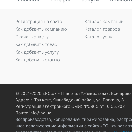
Регистрация на сайте
Каталог компаний
Как добавить компанию
Каталог товаров
Скачать анкету
Каталог услуг
Как добавить товар
Как добавить услугу
Как добавить статью
© 2021-2026 «PC.uz - IT портал Узбекистана». Все пра
Адрес: г. Ташкент, Яшнабадский район, ул. Боткина, 8
Регистрация электронного СМИ: №0965 от 10.05.2021
Почта: info@pc.uz
Воспроизводство, копирование, тиражирование, распро
иное использование информации с сайта «PC.uz» возмо