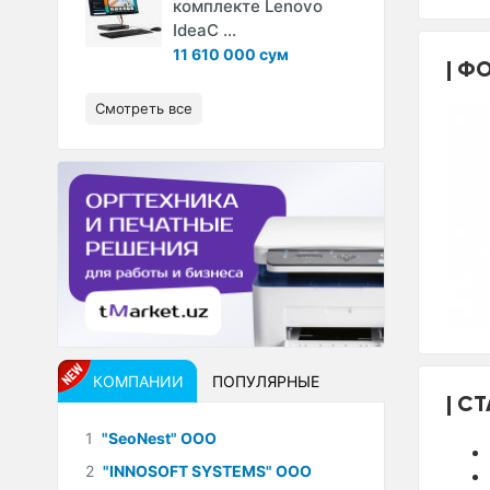
комплекте Lenovo
IdeaC ...
11 610 000 сум
ФО
Смотреть все
КОМПАНИИ
ПОПУЛЯРНЫЕ
СТ
1
"SeoNest" ООО
2
"INNOSOFT SYSTEMS" ООО