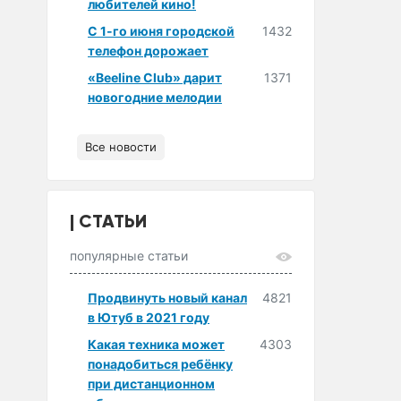
любителей кино!
С 1-го июня городской
1432
телефон дорожает
«Beeline Club» дарит
1371
новогодние мелодии
Все новости
СТАТЬИ
популярные статьи
Продвинуть новый канал
4821
в Ютуб в 2021 году
Какая техника может
4303
понадобиться ребёнку
при дистанционном