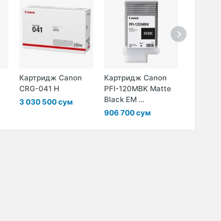
Картридж Canon
Картридж Canon
Картрид
CRG-041 H
PFI-120MBK Matte
PFI-120Y
Black EM ...
3 030 500 сум
906 700
906 700 сум