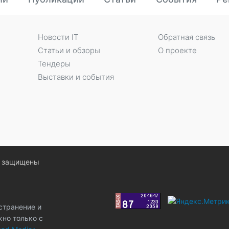
Новости IT
Обратная связь
Статьи и обзоры
О проекте
Тендеры
Выставки и события
ва защищены
странение и
жно только с