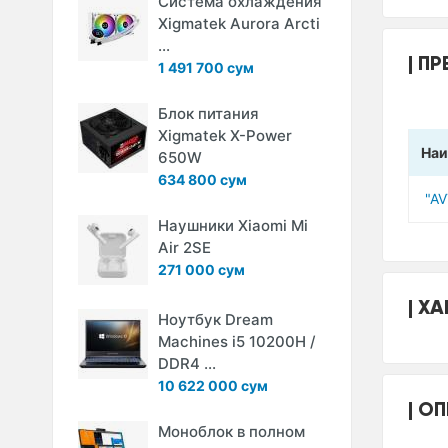
Система охлаждения
Xigmatek Aurora Arcti
...
ПР
1 491 700 сум
Блок питания
Xigmatek X-Power
Наи
650W
634 800 сум
"A
Наушники Xiaomi Mi
Air 2SE
271 000 сум
ХА
Ноутбук Dream
Machines i5 10200H /
DDR4 ...
10 622 000 сум
ОП
Моноблок в полном