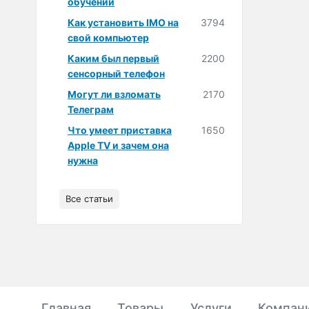
обучении
Как установить IMO на
3794
свой компьютер
Каким был первый
2200
сенсорный телефон
Могут ли взломать
2170
Телеграм
Что умеет приставка
1650
Apple TV и зачем она
нужна
Все статьи
Главная
Товары
Услуги
Компан