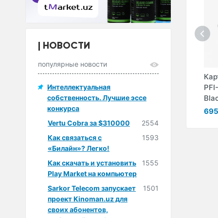
НОВОСТИ
популярные новости
anon
Картридж Canon
Картридж Canon
Кар
lack
PFI-320C Cyan
Интеллектуальная
PFI-320MBK Matte
PFI
собственность. Лучшие эссе
Black
Bla
ум
1 664 300 сум
конкурса
1 664 300 сум
695
Vertu Cobra за $310000
2554
Как связаться с
1593
«Билайн»? Легко!
Как скачать и установить
1555
Play Market на компьютер
Sarkor Telecom запускает
1501
проект Kinoman.uz для
своих абонентов,