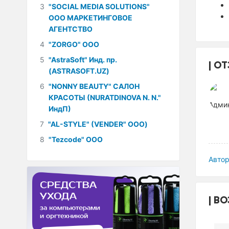
3
"SOCIAL MEDIA SOLUTIONS"
ООО МАРКЕТИНГОВОЕ
АГЕНТСТВО
4
"ZORGO" ООО
5
"AstraSoft" Инд. пр.
ОТ
(ASTRASOFT.UZ)
6
"NONNY BEAUTY" САЛОН
КРАСОТЫ (NURATDINOVA N. N."
ИндП)
7
"AL-STYLE" (VENDER" ООО)
8
"Tezcode" ООО
Автор
ВО