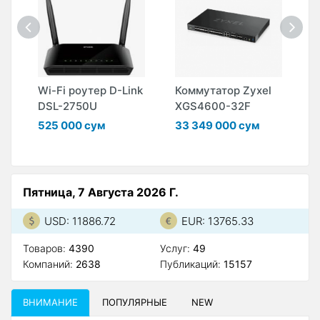
Wi-Fi роутер D-Link
Коммутатор Zyxel
К
DSL-2750U
XGS4600-32F
X
525 000 сум
33 349 000 сум
2
Пятница, 7 Августа 2026 Г.
USD: 11886.72
EUR: 13765.33
Товаров:
4390
Услуг:
49
Компаний:
2638
Публикаций:
15157
ВНИМАНИЕ
ПОПУЛЯРНЫЕ
NEW