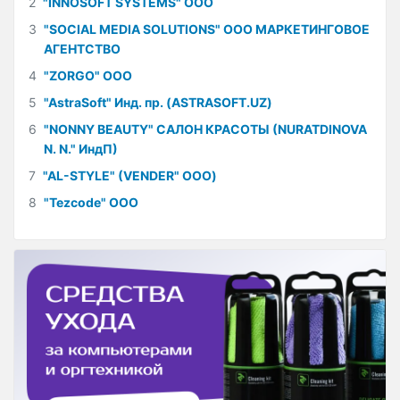
2
"INNOSOFT SYSTEMS" ООО
3
"SOCIAL MEDIA SOLUTIONS" ООО МАРКЕТИНГОВОЕ
АГЕНТСТВО
4
"ZORGO" ООО
5
"AstraSoft" Инд. пр. (ASTRASOFT.UZ)
6
"NONNY BEAUTY" САЛОН КРАСОТЫ (NURATDINOVA
N. N." ИндП)
7
"AL-STYLE" (VENDER" ООО)
8
"Tezcode" ООО