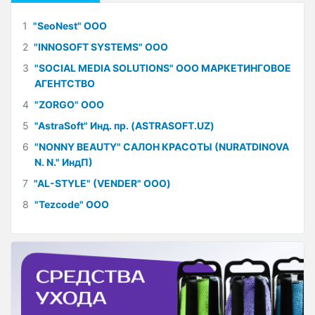
1
"SeoNest" ООО
2
"INNOSOFT SYSTEMS" ООО
3
"SOCIAL MEDIA SOLUTIONS" ООО МАРКЕТИНГОВОЕ
АГЕНТСТВО
4
"ZORGO" ООО
5
"AstraSoft" Инд. пр. (ASTRASOFT.UZ)
6
"NONNY BEAUTY" САЛОН КРАСОТЫ (NURATDINOVA
N. N." ИндП)
7
"AL-STYLE" (VENDER" ООО)
8
"Tezcode" ООО