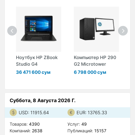
H
Ноутбук HP ZBook
Компьютер HP 290
Н
Studio G4
G2 Microtower
W
36 471 600 сум
6 798 000 сум
3
Суббота, 8 Августа 2026 Г.
USD: 11915.64
EUR: 13765.33
Товаров:
4390
Услуг:
49
Компаний:
2638
Публикаций:
15157