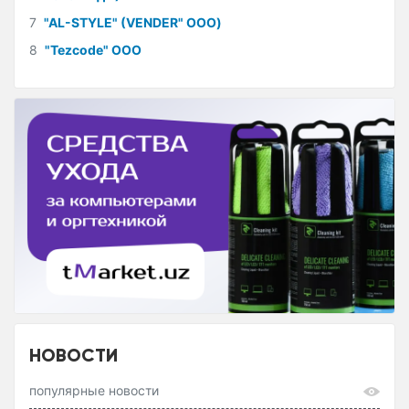
7
"AL-STYLE" (VENDER" ООО)
8
"Tezcode" ООО
НОВОСТИ
популярные новости