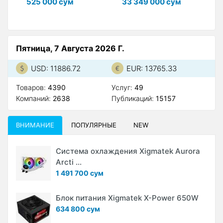
525 000 сум
33 349 000 сум
2
Пятница, 7 Августа 2026 Г.
USD: 11886.72
EUR: 13765.33
Товаров:
4390
Услуг:
49
Компаний:
2638
Публикаций:
15157
ВНИМАНИЕ
ПОПУЛЯРНЫЕ
NEW
Система охлаждения Xigmatek Aurora
Arcti ...
1 491 700 сум
Блок питания Xigmatek X-Power 650W
634 800 сум