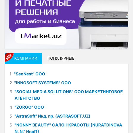
КОМПАНИИ
ПОПУЛЯРНЫЕ
1
"SeoNest" ООО
2
"INNOSOFT SYSTEMS" ООО
3
"SOCIAL MEDIA SOLUTIONS" ООО МАРКЕТИНГОВОЕ
АГЕНТСТВО
4
"ZORGO" ООО
5
"AstraSoft" Инд. пр. (ASTRASOFT.UZ)
6
"NONNY BEAUTY" САЛОН КРАСОТЫ (NURATDINOVA
N. N." ИндП)