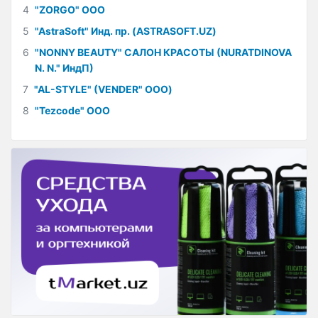
4
"ZORGO" ООО
5
"AstraSoft" Инд. пр. (ASTRASOFT.UZ)
6
"NONNY BEAUTY" САЛОН КРАСОТЫ (NURATDINOVA
N. N." ИндП)
7
"AL-STYLE" (VENDER" ООО)
8
"Tezcode" ООО