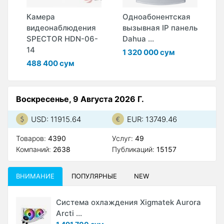
Камера
Одноабонентская
Ц
видеонаблюдения
вызывная IP панель
в
SPECTOR HDN-06-
Dahua ...
D
14
1 320 000 сум
1
488 400 сум
Воскресенье, 9 Августа 2026 Г.
USD: 11915.64
EUR: 13749.46
Товаров:
4390
Услуг:
49
Компаний:
2638
Публикаций:
15157
ВНИМАНИЕ
ПОПУЛЯРНЫЕ
NEW
Система охлаждения Xigmatek Aurora
Arcti ...