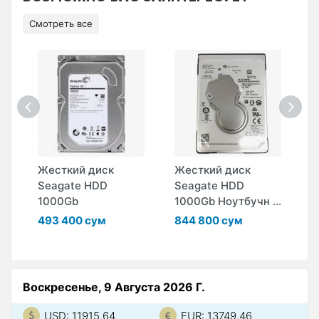
Смотреть все
Жесткий диск
Жесткий диск
Ж
Seagate HDD
Seagate HDD
S
.
1000Gb
1000Gb Ноутбучн ...
5
..
493 400 сум
844 800 сум
6
Воскресенье, 9 Августа 2026 Г.
USD: 11915.64
EUR: 13749.46