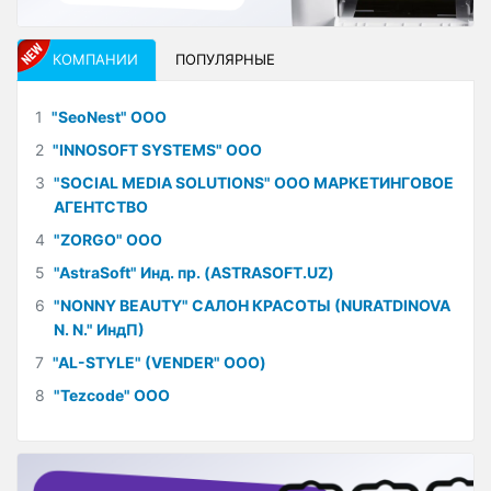
КОМПАНИИ
ПОПУЛЯРНЫЕ
1
"SeoNest" ООО
2
"INNOSOFT SYSTEMS" ООО
3
"SOCIAL MEDIA SOLUTIONS" ООО МАРКЕТИНГОВОЕ
АГЕНТСТВО
4
"ZORGO" ООО
5
"AstraSoft" Инд. пр. (ASTRASOFT.UZ)
6
"NONNY BEAUTY" САЛОН КРАСОТЫ (NURATDINOVA
N. N." ИндП)
7
"AL-STYLE" (VENDER" ООО)
8
"Tezcode" ООО