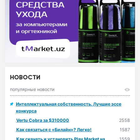
НОВОСТИ
популярные новости
Интеллектуальная собственность. Лучшие эссе
конкурса
Vertu Cobra за $310000
2558
Как связаться с «Билайн»? Легко!
1587
Как скачать и установить Play Market на
1559