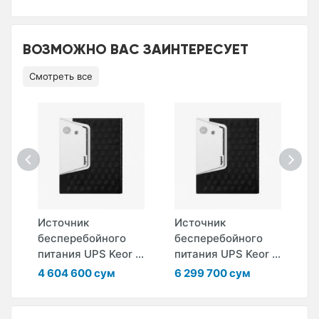
ВОЗМОЖНО ВАС ЗАИНТЕРЕСУЕТ
Смотреть все
Источник
Источник
И
-
бесперебойного
бесперебойного
б
питания UPS Keor ...
питания UPS Keor ...
п
4 604 600 сум
6 299 700 сум
2