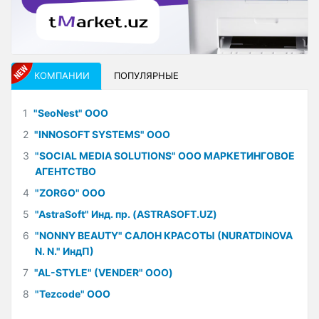
КОМПАНИИ
ПОПУЛЯРНЫЕ
1
"SeoNest" ООО
2
"INNOSOFT SYSTEMS" ООО
3
"SOCIAL MEDIA SOLUTIONS" ООО МАРКЕТИНГОВОЕ
АГЕНТСТВО
4
"ZORGO" ООО
5
"AstraSoft" Инд. пр. (ASTRASOFT.UZ)
6
"NONNY BEAUTY" САЛОН КРАСОТЫ (NURATDINOVA
N. N." ИндП)
7
"AL-STYLE" (VENDER" ООО)
8
"Tezcode" ООО