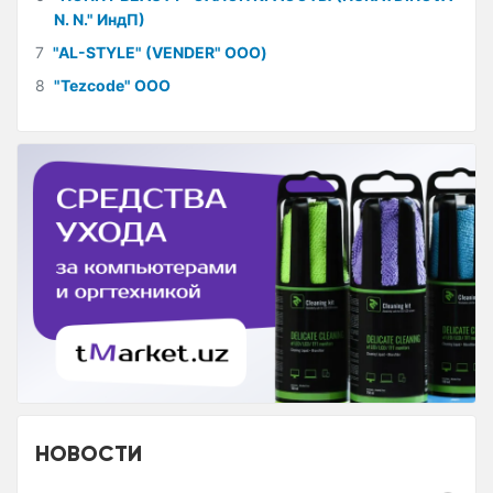
N. N." ИндП)
7
"AL-STYLE" (VENDER" ООО)
8
"Tezcode" ООО
НОВОСТИ