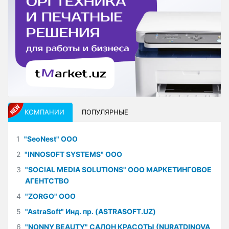
КОМПАНИИ
ПОПУЛЯРНЫЕ
1
"SeoNest" ООО
2
"INNOSOFT SYSTEMS" ООО
3
"SOCIAL MEDIA SOLUTIONS" ООО МАРКЕТИНГОВОЕ
АГЕНТСТВО
4
"ZORGO" ООО
5
"AstraSoft" Инд. пр. (ASTRASOFT.UZ)
6
"NONNY BEAUTY" САЛОН КРАСОТЫ (NURATDINOVA