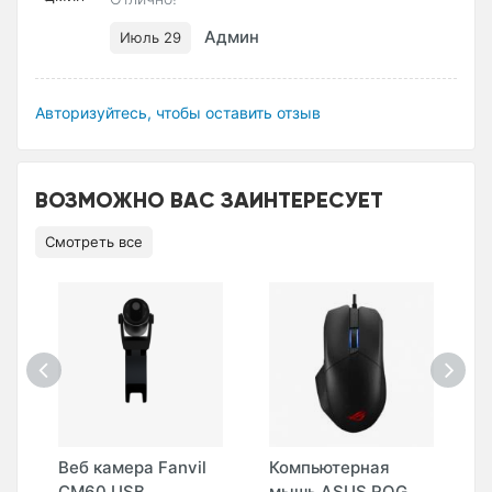
Админ
Июль 29
Авторизуйтесь, чтобы оставить отзыв
ВОЗМОЖНО ВАС ЗАИНТЕРЕСУЕТ
Смотреть все
Веб камера Fanvil
Компьютерная
К
CM60 USB
мышь ASUS ROG
м