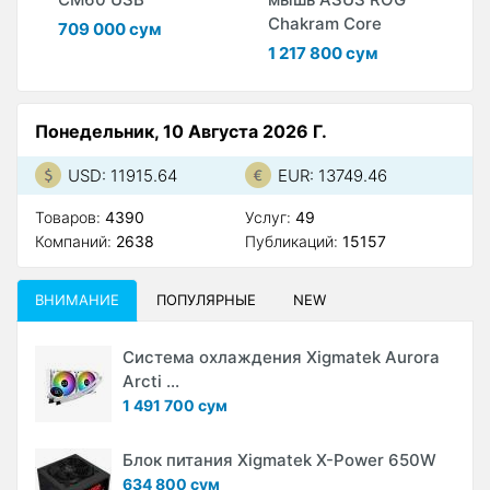
Chakram Core
R
709 000 сум
1 217 800 сум
6
Понедельник, 10 Августа 2026 Г.
USD: 11915.64
EUR: 13749.46
Товаров:
4390
Услуг:
49
Компаний:
2638
Публикаций:
15157
ВНИМАНИЕ
ПОПУЛЯРНЫЕ
NEW
Система охлаждения Xigmatek Aurora
Arcti ...
1 491 700 сум
Блок питания Xigmatek X-Power 650W
634 800 сум