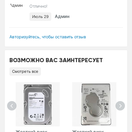
Отлично!
Админ
Июль 29
Авторизуйтесь, чтобы оставить отзыв
ВОЗМОЖНО ВАС ЗАИНТЕРЕСУЕТ
Смотреть все
Жесткий диск
Жесткий диск
Ж