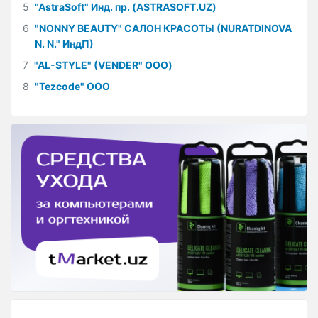
5
"AstraSoft" Инд. пр. (ASTRASOFT.UZ)
6
"NONNY BEAUTY" САЛОН КРАСОТЫ (NURATDINOVA
N. N." ИндП)
7
"AL-STYLE" (VENDER" ООО)
8
"Tezcode" ООО