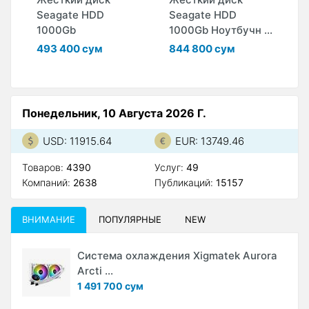
Seagate HDD
Seagate HDD
S
1000Gb
1000Gb Ноутбучн ...
5
..
493 400 сум
844 800 сум
6
Понедельник, 10 Августа 2026 Г.
USD: 11915.64
EUR: 13749.46
Товаров:
4390
Услуг:
49
Компаний:
2638
Публикаций:
15157
ВНИМАНИЕ
ПОПУЛЯРНЫЕ
NEW
Система охлаждения Xigmatek Aurora
Arcti ...
1 491 700 сум