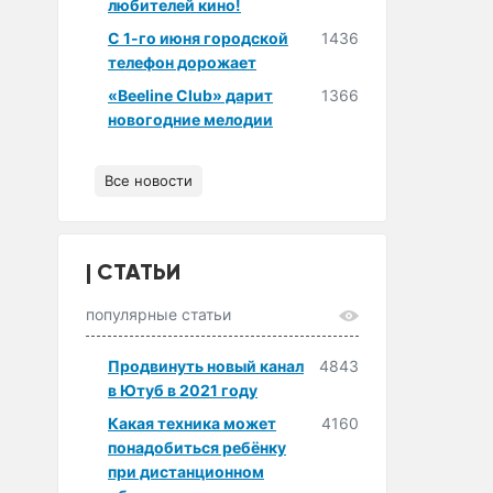
любителей кино!
С 1-го июня городской
1436
телефон дорожает
«Beeline Club» дарит
1366
новогодние мелодии
Все новости
СТАТЬИ
популярные статьи
Продвинуть новый канал
4843
в Ютуб в 2021 году
Какая техника может
4160
понадобиться ребёнку
при дистанционном