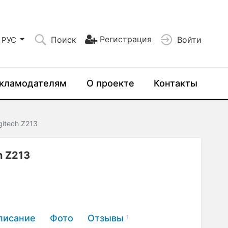
Регистрация
Поиск
Войти
РУС
кламодателям
О проекте
Контакты
itech Z213
h Z213
писание
Фото
Отзывы
1