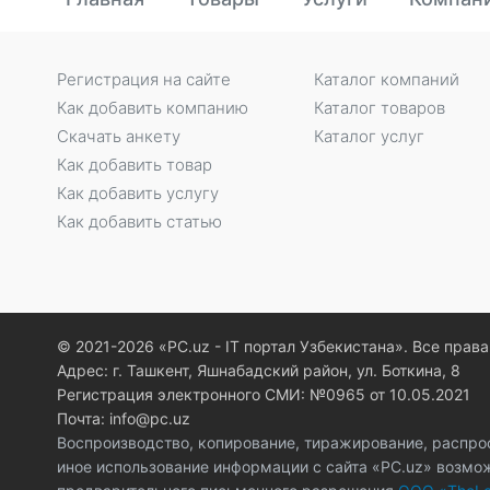
Регистрация на сайте
Каталог компаний
Как добавить компанию
Каталог товаров
Скачать анкету
Каталог услуг
Как добавить товар
Как добавить услугу
Как добавить статью
© 2021-2026 «PC.uz - IT портал Узбекистана». Все пра
Адрес: г. Ташкент, Яшнабадский район, ул. Боткина, 8
Регистрация электронного СМИ: №0965 от 10.05.2021
Почта: info@pc.uz
Воспроизводство, копирование, тиражирование, распро
иное использование информации с сайта «PC.uz» возмо