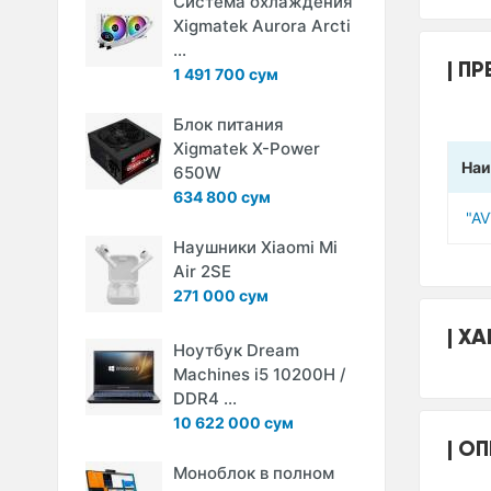
Система охлаждения
Xigmatek Aurora Arcti
...
ПР
1 491 700 сум
Блок питания
Xigmatek X-Power
Наи
650W
634 800 сум
"A
Наушники Xiaomi Mi
Air 2SE
271 000 сум
ХА
Ноутбук Dream
Machines i5 10200H /
DDR4 ...
10 622 000 сум
ОП
Моноблок в полном