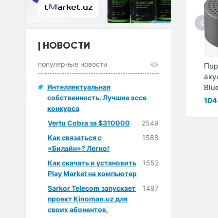
НОВОСТИ
популярные новости
ая
Акустическая
Акустическая
Пор
st
система Trust GXT
система Marshall
аку
...
628 Tytan ...
Интеллектуальная
Acton II 1 ...
Blue
собственность. Лучшие эссе
ум
1 063 000 сум
3 353 000 сум
104
конкурса
Vertu Cobra за $310000
2549
Как связаться с
1588
«Билайн»? Легко!
Как скачать и установить
1552
Play Market на компьютер
Sarkor Telecom запускает
1497
проект Kinoman.uz для
своих абонентов,