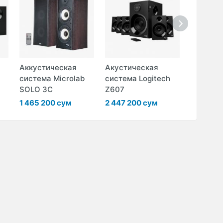
Аккустическая
Акустическая
Акустич
система Microlab
система Logitech
система
SOLO 3C
Z607
Z213
1 465 200 сум
2 447 200 сум
413 700