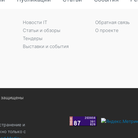
Новости IT
Обратная связь
Статьи и обзоры
О проекте
Тендеры
Выставки и события
ва защищены
странение и
жно только с