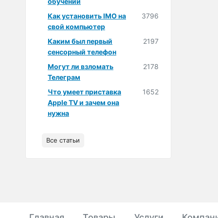
обучении
Как установить IMO на
3796
свой компьютер
Каким был первый
2197
сенсорный телефон
Могут ли взломать
2178
Телеграм
Что умеет приставка
1652
Apple TV и зачем она
нужна
Все статьи
Главная
Товары
Услуги
Компан