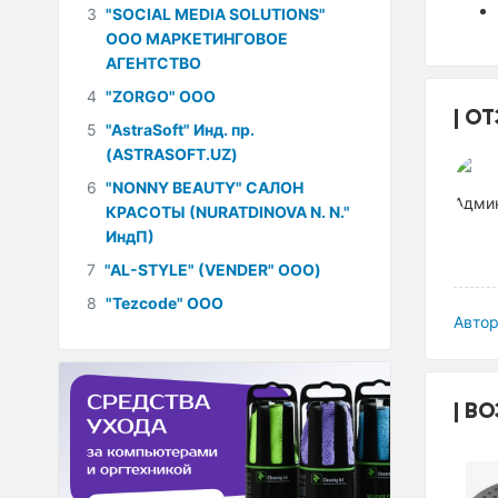
3
"SOCIAL MEDIA SOLUTIONS"
ООО МАРКЕТИНГОВОЕ
АГЕНТСТВО
4
"ZORGO" ООО
ОТ
5
"AstraSoft" Инд. пр.
(ASTRASOFT.UZ)
6
"NONNY BEAUTY" САЛОН
КРАСОТЫ (NURATDINOVA N. N."
ИндП)
7
"AL-STYLE" (VENDER" ООО)
8
"Tezcode" ООО
Автор
ВО