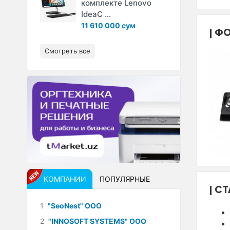
комплекте Lenovo
IdeaC ...
11 610 000 сум
ФО
Смотреть все
КОМПАНИИ
ПОПУЛЯРНЫЕ
СТ
1
"SeoNest" ООО
2
"INNOSOFT SYSTEMS" ООО