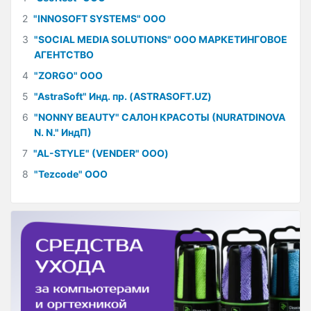
2
"INNOSOFT SYSTEMS" ООО
3
"SOCIAL MEDIA SOLUTIONS" ООО МАРКЕТИНГОВОЕ
АГЕНТСТВО
4
"ZORGO" ООО
5
"AstraSoft" Инд. пр. (ASTRASOFT.UZ)
6
"NONNY BEAUTY" САЛОН КРАСОТЫ (NURATDINOVA
N. N." ИндП)
7
"AL-STYLE" (VENDER" ООО)
8
"Tezcode" ООО