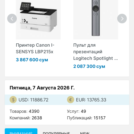
Принтер Canon I-
Пульт для
П
SENSYS LBP215x
презентаций
п
Logitech Spotlight ...
L
3 867 600 сум
2 087 300 сум
4
Пятница, 7 Августа 2026 Г.
USD: 11886.72
EUR: 13765.33
Товаров:
4390
Услуг:
49
Компаний:
2638
Публикаций:
15157
ВНИМАНИЕ
ПОПУЛЯРНЫЕ
NEW