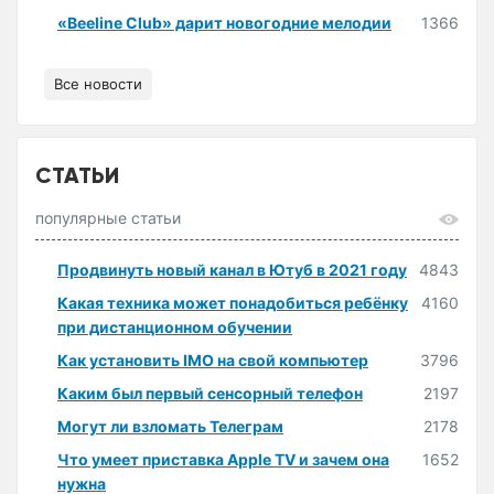
«Beeline Club» дарит новогодние мелодии
1366
Все новости
СТАТЬИ
популярные статьи
Продвинуть новый канал в Ютуб в 2021 году
4843
Какая техника может понадобиться ребёнку
4160
при дистанционном обучении
Как установить IMO на свой компьютер
3796
Каким был первый сенсорный телефон
2197
Могут ли взломать Телеграм
2178
Что умеет приставка Apple TV и зачем она
1652
нужна