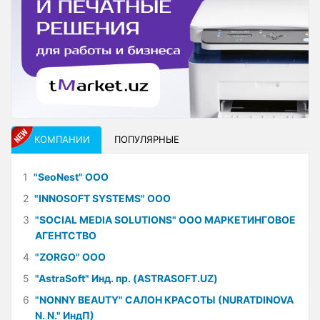
КОМПАНИИ
ПОПУЛЯРНЫЕ
1
"SeoNest" ООО
2
"INNOSOFT SYSTEMS" ООО
3
"SOCIAL MEDIA SOLUTIONS" ООО МАРКЕТИНГОВОЕ
АГЕНТСТВО
4
"ZORGO" ООО
5
"AstraSoft" Инд. пр. (ASTRASOFT.UZ)
6
"NONNY BEAUTY" САЛОН КРАСОТЫ (NURATDINOVA
N. N." ИндП)