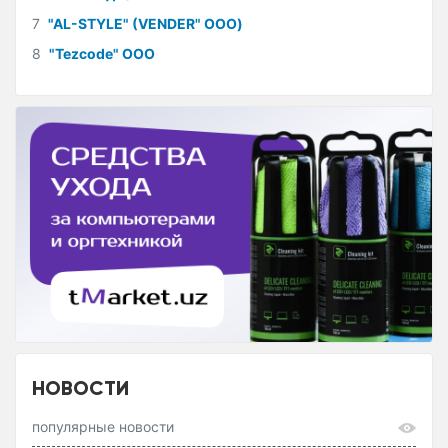
7
"AL-STYLE" (VENDER" ООО)
8
"Tezcode" ООО
НОВОСТИ
популярные новости