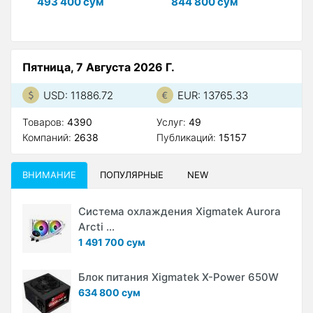
493 400 сум
844 800 сум
6
Пятница, 7 Августа 2026 Г.
USD: 11886.72
EUR: 13765.33
Товаров:
4390
Услуг:
49
Компаний:
2638
Публикаций:
15157
ВНИМАНИЕ
ПОПУЛЯРНЫЕ
NEW
Система охлаждения Xigmatek Aurora
Arcti ...
1 491 700 сум
Блок питания Xigmatek X-Power 650W
634 800 сум