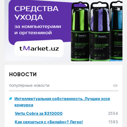
НОВОСТИ
популярные новости
Интеллектуальная собственность. Лучшие эссе
конкурса
Vertu Cobra за $310000
2554
Как связаться с «Билайн»? Легко!
1593