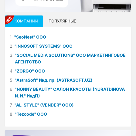
КОМПАНИИ
ПОПУЛЯРНЫЕ
1
"SeoNest" ООО
2
"INNOSOFT SYSTEMS" ООО
3
"SOCIAL MEDIA SOLUTIONS" ООО МАРКЕТИНГОВОЕ
АГЕНТСТВО
4
"ZORGO" ООО
5
"AstraSoft" Инд. пр. (ASTRASOFT.UZ)
6
"NONNY BEAUTY" САЛОН КРАСОТЫ (NURATDINOVA
N. N." ИндП)
7
"AL-STYLE" (VENDER" ООО)
8
"Tezcode" ООО