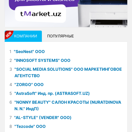
КОМПАНИИ
ПОПУЛЯРНЫЕ
1
"SeoNest" ООО
2
"INNOSOFT SYSTEMS" ООО
3
"SOCIAL MEDIA SOLUTIONS" ООО МАРКЕТИНГОВОЕ
АГЕНТСТВО
4
"ZORGO" ООО
5
"AstraSoft" Инд. пр. (ASTRASOFT.UZ)
6
"NONNY BEAUTY" САЛОН КРАСОТЫ (NURATDINOVA
N. N." ИндП)
7
"AL-STYLE" (VENDER" ООО)
8
"Tezcode" ООО