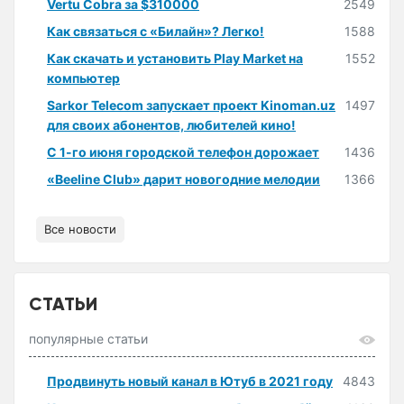
Vertu Cobra за $310000
2549
Как связаться с «Билайн»? Легко!
1588
Как скачать и установить Play Market на
1552
компьютер
Sarkor Telecom запускает проект Kinoman.uz
1497
для своих абонентов, любителей кино!
С 1-го июня городской телефон дорожает
1436
«Beeline Club» дарит новогодние мелодии
1366
Все новости
СТАТЬИ
популярные статьи
Продвинуть новый канал в Ютуб в 2021 году
4843