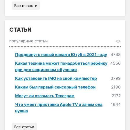
Все новости
СТАТЬИ
популярные статьи
Продвинуть новый канал в Ютуб в 2021 году
4768
Какая техника может понадобиться ребёнку
4556
при дистанционном обучении
Как установить IMO на свой компьютер
3799
Каким был первый сенсорный телефон
2190
Могут ли взломать Телеграм
2172
Что умеет приставка Apple TV и зачем она
1644
нужна
Все статьи