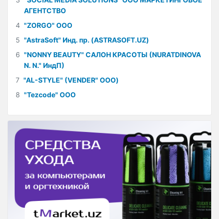
АГЕНТСТВО
4
"ZORGO" ООО
5
"AstraSoft" Инд. пр. (ASTRASOFT.UZ)
6
"NONNY BEAUTY" САЛОН КРАСОТЫ (NURATDINOVA
N. N." ИндП)
7
"AL-STYLE" (VENDER" ООО)
8
"Tezcode" ООО