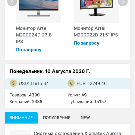
Монитор Artel
Монитор Artel
М
ED
M200024D 23.8"
M200022D 21.5" IPS
M
IPS
м
По запросу
8
По запросу
Понедельник, 10 Августа 2026 Г.
USD: 11915.64
EUR: 13749.46
Товаров:
4390
Услуг:
49
Компаний:
2638
Публикаций:
15157
ВНИМАНИЕ
ПОПУЛЯРНЫЕ
NEW
Система охлаждения Xigmatek Aurora