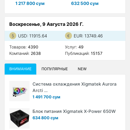
1 217 800 сум
632 500 сум
6
Воскресенье, 9 Августа 2026 Г.
USD: 11915.64
EUR: 13749.46
Товаров:
4390
Услуг:
49
Компаний:
2638
Публикаций:
15157
ВНИМАНИЕ
ПОПУЛЯРНЫЕ
NEW
Система охлаждения Xigmatek Aurora
Arcti ...
1 491 700 сум
Блок питания Xigmatek X-Power 650W
634 800 сум