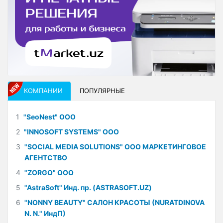
КОМПАНИИ
ПОПУЛЯРНЫЕ
1
"SeoNest" ООО
2
"INNOSOFT SYSTEMS" ООО
3
"SOCIAL MEDIA SOLUTIONS" ООО МАРКЕТИНГОВОЕ
АГЕНТСТВО
4
"ZORGO" ООО
5
"AstraSoft" Инд. пр. (ASTRASOFT.UZ)
6
"NONNY BEAUTY" САЛОН КРАСОТЫ (NURATDINOVA
N. N." ИндП)