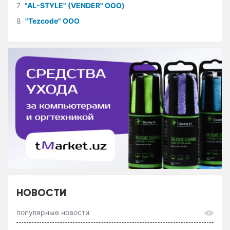
7
"AL-STYLE" (VENDER" ООО)
8
"Tezcode" ООО
НОВОСТИ
популярные новости